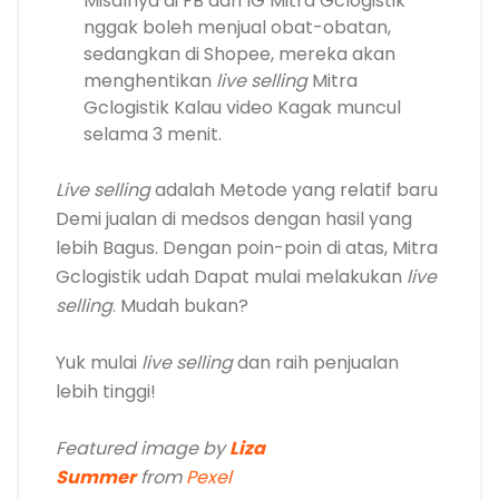
Misalnya di FB dan IG Mitra Gclogistik
nggak boleh menjual obat-obatan,
sedangkan di Shopee, mereka akan
menghentikan
live selling
Mitra
Gclogistik Kalau video Kagak muncul
selama 3 menit.
Live selling
adalah Metode yang relatif baru
Demi jualan di medsos dengan hasil yang
lebih Bagus. Dengan poin-poin di atas, Mitra
Gclogistik udah Dapat mulai melakukan
live
selling
. Mudah bukan?
Yuk mulai
live selling
dan raih penjualan
lebih tinggi!
Featured image by
Liza
Summer
from
Pe
xel