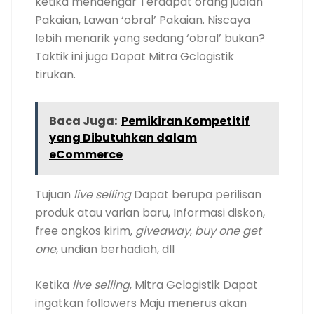
ketika mendengar Terdapat orang jualan
Pakaian, Lawan ‘obral’ Pakaian. Niscaya
lebih menarik yang sedang ‘obral’ bukan?
Taktik ini juga Dapat Mitra Gclogistik
tirukan.
Baca Juga:
Pemikiran Kompetitif
yang Dibutuhkan dalam
eCommerce
Tujuan
live selling
Dapat berupa perilisan
produk atau varian baru, Informasi diskon,
free ongkos kirim,
giveaway
,
buy one get
one
, undian berhadiah, dll
Ketika
live selling
, Mitra Gclogistik Dapat
ingatkan followers Maju menerus akan