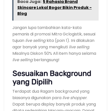
Baca Juga:
5 Rahasia Brand
Skincare Lokal Bogor Bikin Produk -
Blog
Jangan lupa tambahkan kata-kata
pemanis di promosi Mitra Gclogistik, sesuai
tujuan
live selling
kita (poin 1). Ini dilakukan
agar banyak yang mengikuti
live selling
.
Misalnya Diskon 50% All item hanya selama
live selling
berlangsung!
Sesuaikan Background
yang Dipilih
Terdapat dua Ragam background yang
biasanya digunakan para
live shopper
.
Dapat berupa display banyak produk yang
ditata sedemikian Macam-macam, Dapat