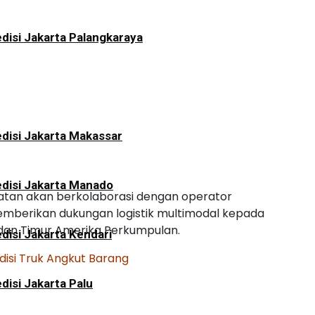
disi Jakarta Palangkaraya
disi Jakarta Makassar
disi Jakarta Manado
atan akan berkolaborasi dengan operator
mberikan dukungan logistik multimodal kepada
 dan Timur Amerika Perkumpulan.
disi Jakarta Kendari
disi Truk Angkut Barang
disi Jakarta Palu