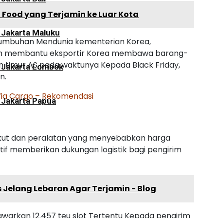
 Food yang Terjamin ke Luar Kota
 Jakarta Maluku
rtumbuhan Mendunia kementerian Korea,
n membantu eksportir Korea membawa barang-
 timur AS pada waktunya Kepada Black Friday,
i Jakarta Lombok
n.
Via Cargo – Rekomendasi
 Jakarta Papua
kut dan peralatan yang menyebabkan harga
if memberikan dukungan logistik bagi pengirim
is Jelang Lebaran Agar Terjamin - Blog
warkan 12.457 teu slot Tertentu Kepada pengirim