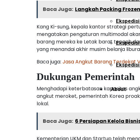
Baca Juga:
Langkah Packing Frozen
Ekspedisi
Kang Ki-sung, kepala kantor strategi pe
mengatakan pengaturan multimodal aka
barang mereka ke Letak barat tengah dan
Ekspedis
yang menandai akhir musim belanja libura
Baca juga:
Jasa Angkut Barang Terdekat 
Ekspedisi
Dukungan Pemerintah
Menghadapi keterbatasan kapasitas ang
About
angkut meroket, pemerintah Korea proakt
lokal.
Services
Baca Juga:
6 Persiapan Kelola Bisn
Kementerian UKM dan Startup telah mena