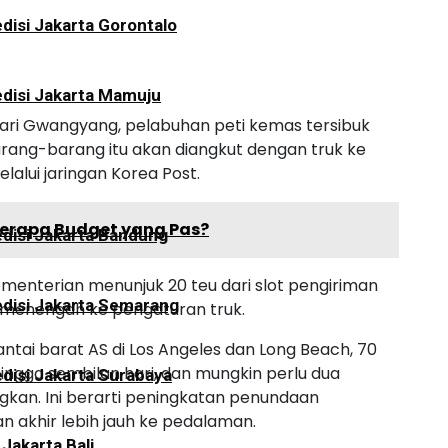
disi Jakarta Gorontalo
disi Jakarta Mamuju
i Gwangyang, pelabuhan peti kemas tersibuk
arang-barang itu akan diangkut dengan truk ke
elalui jaringan Korea Post.
 Berapa Budget yang Pas?
disi Jakarta Bandung
kementerian menunjuk 20 teu dari slot pengiriman
disi Jakarta Semarang
n menengah ke pengaturan truk.
tai barat AS di Los Angeles dan Long Beach, 70
ngga sembilan hari, dan mungkin perlu dua
disi Jakarta Surabaya
gkan. Ini berarti peningkatan penundaan
 akhir lebih jauh ke pedalaman.
 Jakarta Bali