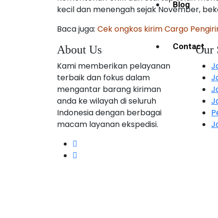
Blog
kecil dan menengah sejak November, bek
Baca juga:
Cek ongkos kirim Cargo Pengi
Contact
About Us
Our 
Kami memberikan pelayanan
J
terbaik dan fokus dalam
J
mengantar barang kiriman
J
anda ke wilayah di seluruh
J
Indonesia dengan berbagai
P
macam layanan ekspedisi.
J