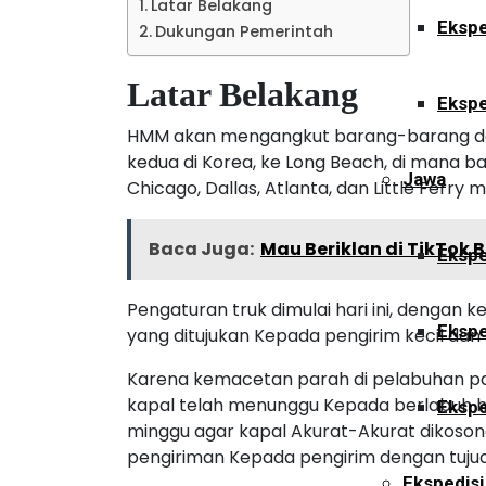
Latar Belakang
Ekspe
Dukungan Pemerintah
Latar Belakang
Ekspe
HMM akan mengangkut barang-barang dar
kedua di Korea, ke Long Beach, di mana b
Jawa
Chicago, Dallas, Atlanta, dan Little Ferry m
Baca Juga:
Mau Beriklan di TikTok
Ekspe
Pengaturan truk dimulai hari ini, dengan 
Ekspe
yang ditujukan Kepada pengirim kecil da
Karena kemacetan parah di pelabuhan pan
kapal telah menunggu Kepada berlabuh hi
Ekspe
minggu agar kapal Akurat-Akurat dikoson
pengiriman Kepada pengirim dengan tujuan
Ekspedisi