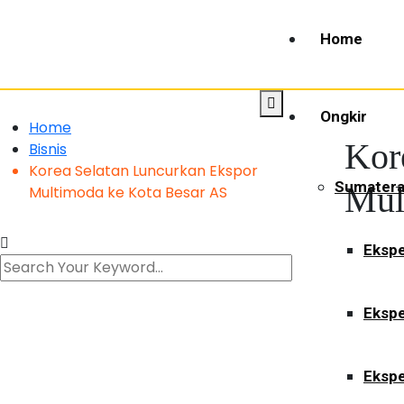
Home
Ongkir
Home
Kor
Bisnis
Korea Selatan Luncurkan Ekspor
Sumater
Mul
Multimoda ke Kota Besar AS
Ekspe
Ekspe
Ekspe