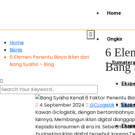
Home
Ongkir
Home
6 Ele
Bisnis
6 Elemen Penentu Biaya Iklan dari
Sumater
Bang 
Bang Syaiha – Blog
Ekspe
4 September 2024
GCLogistik
Tidak
Ekspe
Kawan Gclogistik, dengan bertambahnya
lainnya, Membangun iklan digital diangga
Ekspe
Kepada konsumen di era ini. Sebelum ber
budgeting
iklan digital tersebut karena