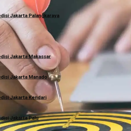
disi Jakarta Palangkaraya
disi Jakarta Makassar
disi Jakarta Manado
disi Jakarta Kendari
disi Jakarta Palu