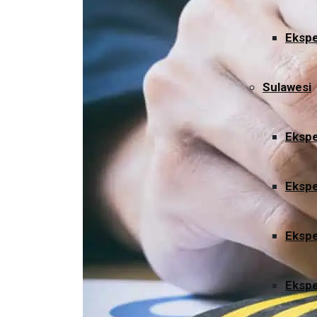
Ekspe
Sulawesi
Ekspe
Ekspe
Ekspe
Ekspe