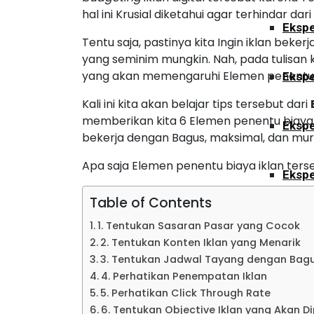
hal ini Krusial diketahui agar terhindar dari
Ekspe
Tentu saja, pastinya kita Ingin iklan bek
yang seminim mungkin. Nah, pada tulisan k
yang akan memengaruhi Elemen penentu b
Ekspe
Kali ini kita akan belajar tips tersebut dari
memberikan kita 6 Elemen penentu biaya
Ekspe
bekerja dengan Bagus, maksimal, dan mur
Apa saja Elemen penentu biaya iklan ters
Ekspe
Table of Contents
Ekspe
1. Tentukan Sasaran Pasar yang Cocok
2. Tentukan Konten Iklan yang Menarik
3. Tentukan Jadwal Tayang dengan Bag
Ekspe
4. Perhatikan Penempatan Iklan
5. Perhatikan Click Through Rate
6. Tentukan Objective Iklan yang Akan D