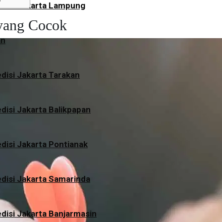
disi Jakarta Lampung
 yang Cocok
an
disi Jakarta Tarakan
disi Jakarta Balikpapan
disi Jakarta Pontianak
disi Jakarta Samarinda
disi Jakarta Banjarmasin