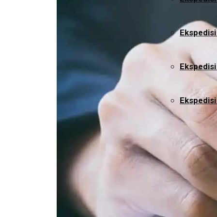
Ekspedisi
Ekspedis
Ekspedisi
About
Services