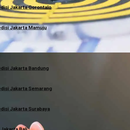
disi Jakarta Gorontalo
disi Jakarta Mamuju
disi Jakarta Bandung
disi Jakarta Semarang
disi Jakarta Surabaya
 Jakarta Bali