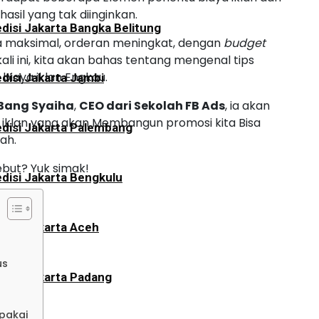
 hasil yang tak diinginkan.
disi Jakarta Bangka Belitung
erja maksimal, orderan meningkat, dengan
budget
ali ini, kita akan bahas tentang mengenal tips
iaya iklan Engkau.
disi Jakarta Jambi
Bang Syaiha
,
CEO dari Sekolah FB Ads
, ia akan
 iklan yang akan Membangun promosi kita Bisa
disi Jakarta Palembang
ah.
ebut? Yuk simak!
disi Jakarta Bengkulu
disi Jakarta Aceh
us
disi Jakarta Padang
ipakai