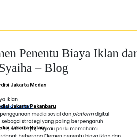
men Penentu Biaya Iklan dar
a
Syaiha – Blog
disi Jakarta Medan
 ada komentar
disi Jakarta Pekanbaru
 penggunaan media sosial dan
platform
digital
p sebagai strategi yang paling berpengaruh
disi Jakarta Batam
iklan, sebaiknya, Engkau perlu memahami
 Terdapat beberapa Elemen penentu biaya iklan dan