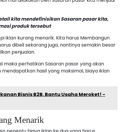
 Normal dilakukan oleh Sasaran pasar kita menjadi
ail kita mendefinisikan Sasaran pasar kita,
osi produk tersebut
 tapi iklan kurang menarik. Kita harus Membangun
 harus dibeli sekarang juga, nantinya semakin besar
lkan penjualan.
l maka perhatikan Sasaran pasar yang akan
an mendapatkan hasil yang maksimal, biaya iklan
anan Bisnis B2B. Bantu Usaha Meroket! -
yang Menarik
n penentu biaya iklan ke dua yang harus