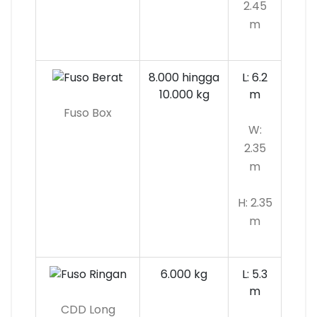
2.45
m
8.000 hingga
L: 6.2
10.000 kg
m
Fuso Box
W:
2.35
m
H: 2.35
m
6.000 kg
L: 5.3
m
CDD Long