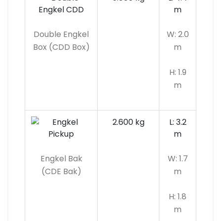
m
Double Engkel
W: 2.0
Box (CDD Box)
m
H: 1.9
m
2.600 kg
L: 3.2
m
Engkel Bak
W: 1.7
(CDE Bak)
m
H: 1.8
m