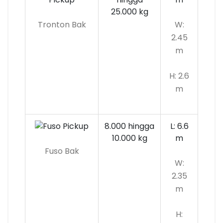
25.000 kg
Tronton Bak
W:
2.45
m
H: 2.6
m
8.000 hingga
L: 6.6
10.000
kg
m
Fuso Bak
W:
2.35
m
H: