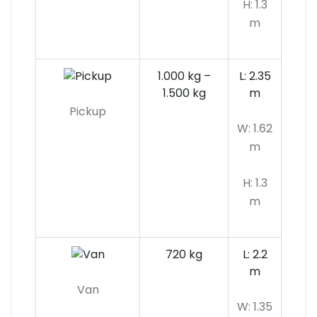
H: 1.3
m
1.000 kg –
L: 2.35
1.500 kg
m
Pickup
W: 1.62
m
H: 1.3
m
720 kg
L: 2.2
m
Van
W: 1.35