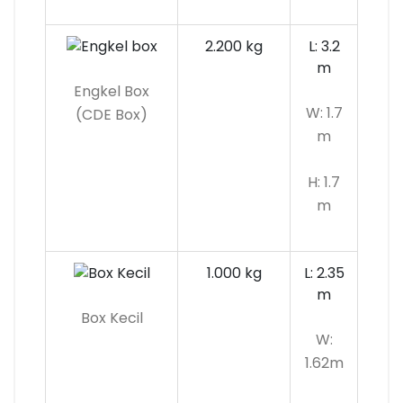
2.200 kg
L: 3.2
m
Engkel Box
W: 1.7
(CDE Box)
m
H: 1.7
m
1.000 kg
L: 2.35
m
Box Kecil
W:
1.62m