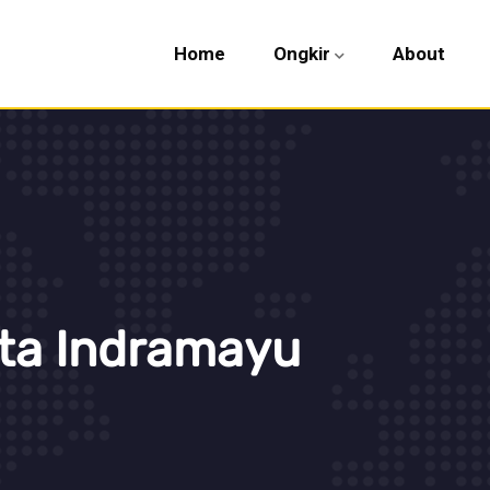
Home
Ongkir
About
rta Indramayu