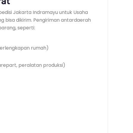
rat
spedisi Jakarta Indramayu untuk Usaha
ng bisa dikirim. Pengiriman antardaerah
arang, seperti:
, perlengkapan rumah)
arepart, peralatan produksi)