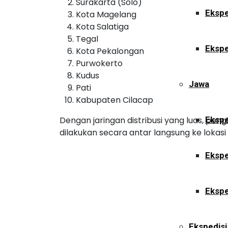
Surakarta (Solo)
Ekspe
Kota Magelang
Kota Salatiga
Tegal
Ekspe
Kota Pekalongan
Purwokerto
Kudus
Jawa
Pati
Kabupaten Cilacap
Dengan jaringan distribusi yang luas, pe
Ekspe
dilakukan secara antar langsung ke lokasi
Ekspe
Ekspe
Ekspedisi