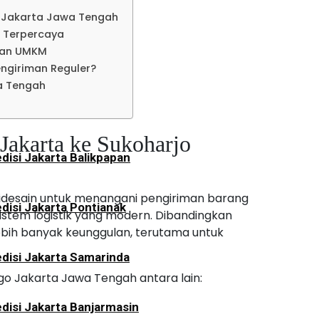
disi Jakarta Lampung
 Jakarta Jawa Tengah
o Terpercaya
dan UMKM
an
engiriman Reguler?
a Tengah
disi Jakarta Tarakan
akarta ke Sukoharjo
disi Jakarta Balikpapan
didesain untuk menangani pengiriman barang
disi Jakarta Pontianak
istem logistik yang modern. Dibandingkan
bih banyak keunggulan, terutama untuk
disi Jakarta Samarinda
o Jakarta Jawa Tengah antara lain:
disi Jakarta Banjarmasin