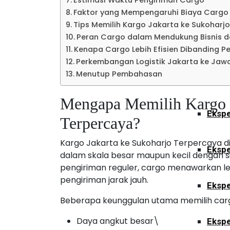
Estimasi Waktu Pengiriman Cargo
Ekspe
Faktor yang Mempengaruhi Biaya Cargo
Tips Memilih Kargo Jakarta ke Sukoharj
Peran Cargo dalam Mendukung Bisnis 
Kalimant
Kenapa Cargo Lebih Efisien Dibanding P
Perkembangan Logistik Jakarta ke Jaw
Menutup Pembahasan
Ekspe
Mengapa Memilih Kargo J
Ekspe
Terpercaya?
Kargo Jakarta ke Sukoharjo Terpercaya 
Ekspe
dalam skala besar maupun kecil dengan s
pengiriman reguler, cargo menawarkan le
pengiriman jarak jauh.
Ekspe
Beberapa keunggulan utama memilih carg
Daya angkut besar\
Ekspe