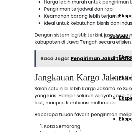
Harga lebih murah untuk pengiriman 
Pengiriman terjadwal dan rapi
Keamanan barang lebih terjamin
Ekspe
Ideal untuk kebutuhan bisnis dan indus
Dengan sistem logistik terkini, jasa car
Sulawesi
kabupaten di Jawa Tengah secara efisien.
Ekspe
Baca Juga:
Pengiriman Jakarta Cia
Jangkauan Kargo Jakarta 
Ekspe
Salah satu nilai lebih Kargo Jakarta ke 
yang luas. Hampir seluruh wilayah Jawa Te
Ekspe
laut, maupun kombinasi multimoda.
Beberapa tujuan favorit pengiriman melipu
Ekspe
Kota Semarang