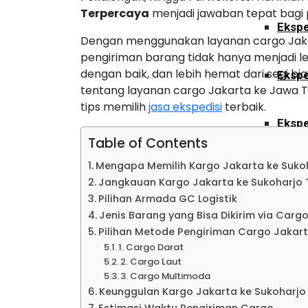
Terpercaya
menjadi jawaban tepat bagi 
Ekspe
Dengan menggunakan layanan cargo Jak
pengiriman barang tidak hanya menjadi le
dengan baik, dan lebih hemat dari segi bi
Ekspe
tentang layanan cargo Jakarta ke Jawa Te
tips memilih
jasa ekspedisi
terbaik.
Ekspe
Table of Contents
Mengapa Memilih Kargo Jakarta ke Suko
Ekspe
Jangkauan Kargo Jakarta ke Sukoharjo 
Pilihan Armada GC Logistik
Jenis Barang yang Bisa Dikirim via Carg
Ekspe
Pilihan Metode Pengiriman Cargo Jakar
1. Cargo Darat
2. Cargo Laut
Ekspe
3. Cargo Multimoda
Keunggulan Kargo Jakarta ke Sukoharjo