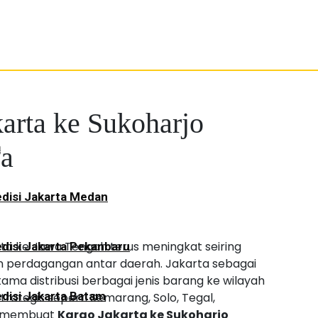
arta ke Sukoharjo
a
ya
disi Jakarta Medan
ta ke Jawa Tengah terus meningkat seiring
disi Jakarta Pekanbaru
an perdagangan antar daerah. Jakarta sebagai
ama distribusi berbagai jenis barang ke wilayah
disi Jakarta Batam
rategis seperti Semarang, Solo, Tegal,
ah membuat
Kargo Jakarta ke Sukoharjo