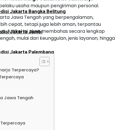
pelaku usaha maupun pengiriman personal.
disi Jakarta Bangka Belitung
arta Jawa Tengah yang berpengalaman,
bih cepat, tetapi juga lebih aman, terpantau
aya. Artikel ini akan membahas secara lengkap
disi Jakarta Jambi
ngah, mulai dari keunggulan, jenis layanan, hingga
disi Jakarta Palembang
harjo Terpercaya?
disi Jakarta Bengkulu
Terpercaya
o
disi Jakarta Aceh
ta Jawa Tengah
disi Jakarta Padang
 Terpercaya