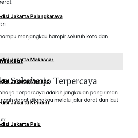
berat
disi Jakarta Palangkaraya
tri
go mampu menjangkau hampir seluruh kota dan
disi Jakarta Makassar
mis Kilat
ke Sukoharjo Terpercaya
disi Jakarta Manado
Sukoharjo Terpercaya adalah jangkauan pengiriman
ngah dapat dijangkau melalui jalur darat dan laut,
disi Jakarta Kendari
ti:
disi Jakarta Palu