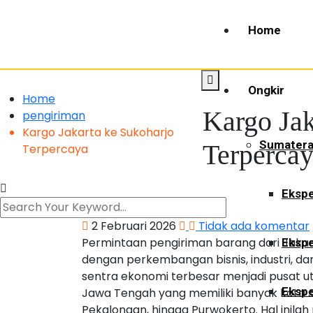
Home
Ongkir
Home
Kargo Jak
pengiriman
Kargo Jakarta ke Sukoharjo
Sumater
Terperca
Terpercaya
Ekspe
2 Februari 2026
Tidak ada komentar
Permintaan pengiriman barang dari Jakar
Ekspe
dengan perkembangan bisnis, industri, d
sentra ekonomi terbesar menjadi pusat ut
Ekspe
Jawa Tengah yang memiliki banyak kota st
Pekalongan, hingga Purwokerto. Hal inil