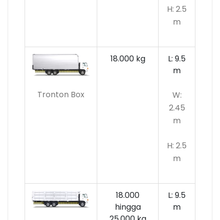
H: 2.5
m
18.000 kg
L: 9.5
m
Tronton Box
W:
2.45
m
H: 2.5
m
18.000
L: 9.5
hingga
m
25.000 kg