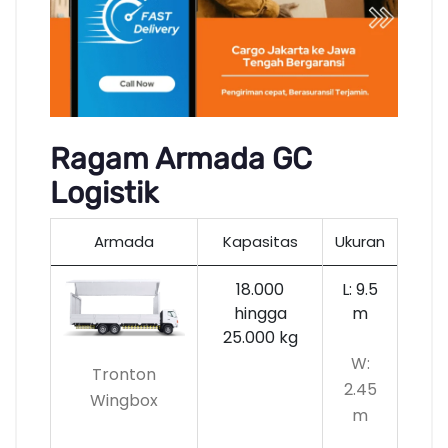
Ragam Armada GC
Logistik
Armada
Kapasitas
Ukuran
18.000
L: 9.5
hingga
m
25.000 kg
W:
Tronton
2.45
Wingbox
m