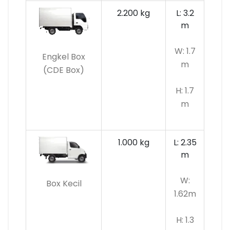
2.200 kg
L: 3.2
m
W: 1.7
Engkel Box
m
(CDE Box)
H: 1.7
m
1.000 kg
L: 2.35
m
W:
Box Kecil
1.62m
H: 1.3