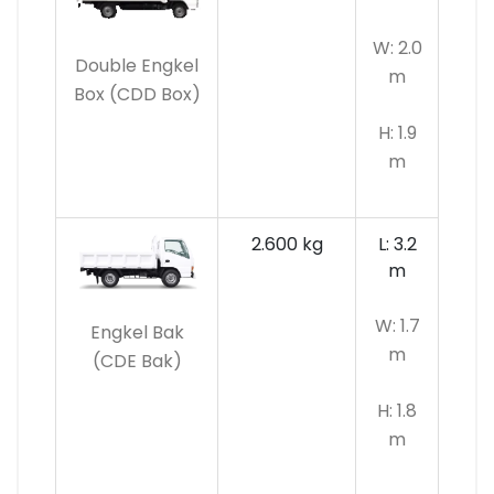
W: 2.0
Double Engkel
m
Box (CDD Box)
H: 1.9
m
2.600 kg
L: 3.2
m
W: 1.7
Engkel Bak
m
(CDE Bak)
H: 1.8
m