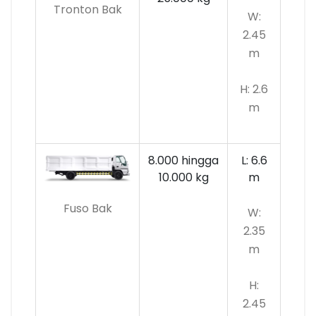
Tronton Bak
W:
2.45
m
H: 2.6
m
8.000 hingga
L: 6.6
10.000
kg
m
Fuso Bak
W:
2.35
m
H:
2.45