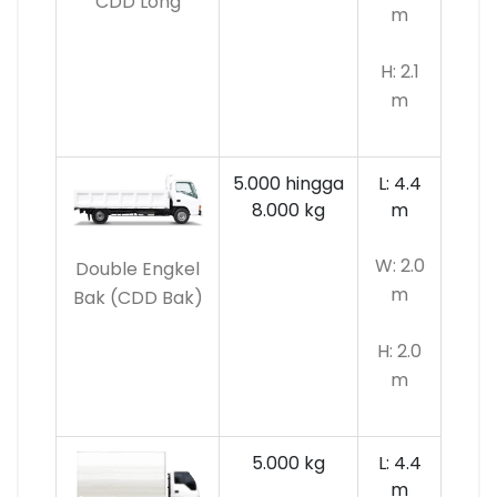
CDD Long
m
H: 2.1
m
5.000 hingga
L: 4.4
8.000 kg
m
W: 2.0
Double Engkel
m
Bak (CDD Bak)
H: 2.0
m
5.000 kg
L: 4.4
m