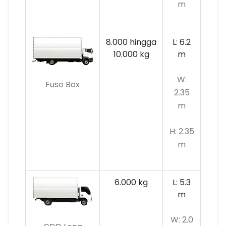
m
8.000 hingga
L: 6.2
10.000 kg
m
W:
Fuso Box
2.35
m
H: 2.35
m
6.000 kg
L: 5.3
m
W: 2.0