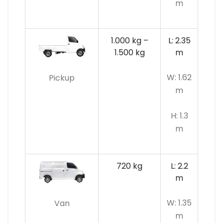
m
1.000 kg –
L: 2.35
1.500 kg
m
W: 1.62
Pickup
m
H: 1.3
m
720 kg
L: 2.2
m
W: 1.35
Van
m