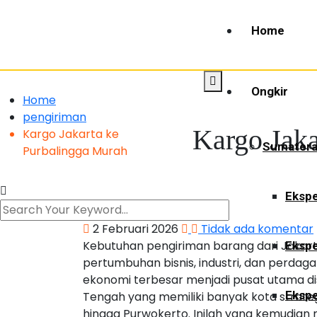
Home
Ongkir
Home
pengiriman
Kargo Jaka
Kargo Jakarta ke
Sumater
Purbalingga Murah
Ekspe
2 Februari 2026
Tidak ada komentar
Kebutuhan pengiriman barang dari Jakart
Ekspe
pertumbuhan bisnis, industri, dan perdag
ekonomi terbesar menjadi pusat utama dis
Ekspe
Tengah yang memiliki banyak kota strateg
hingga Purwokerto. Inilah yang kemudia