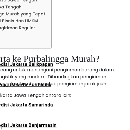
arta Jawa Tengah
disi Jakarta Lampung
wa Tengah
gga Murah yang Tepat
 Bisnis dan UMKM
an
ngiriman Reguler
disi Jakarta Tarakan
rta ke Purbalingga Murah?
disi Jakarta Balikpapan
ancang untuk menangani pengiriman barang dalam
logistik yang modern. Dibandingkan pengiriman
gulan, terutama untuk pengiriman jarak jauh.
disi Jakarta Pontianak
arta Jawa Tengah antara lain:
disi Jakarta Samarinda
t
disi Jakarta Banjarmasin
n