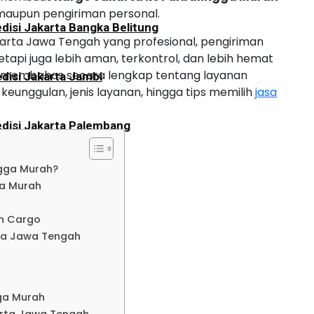
 maupun pengiriman personal.
disi Jakarta Bangka Belitung
rta Jawa Tengah yang profesional, pengiriman
etapi juga lebih aman, terkontrol, dan lebih hemat
an membahas secara lengkap tentang layanan
disi Jakarta Jambi
keunggulan, jenis layanan, hingga tips memilih
jasa
disi Jakarta Palembang
ngga Murah?
disi Jakarta Bengkulu
ga Murah
n Cargo
disi Jakarta Aceh
ta Jawa Tengah
disi Jakarta Padang
ga Murah