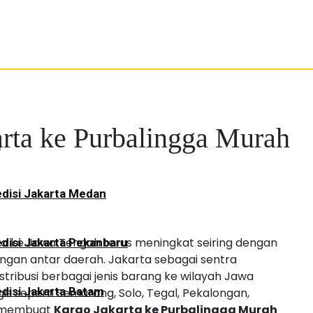
rta ke Purbalingga Murah
a
disi Jakarta Medan
a ke Jawa Tengah terus meningkat seiring dengan
disi Jakarta Pekanbaru
angan antar daerah. Jakarta sebagai sentra
tribusi berbagai jenis barang ke wilayah Jawa
disi Jakarta Batam
is seperti Semarang, Solo, Tegal, Pekalongan,
n membuat
Kargo Jakarta ke Purbalingga Murah