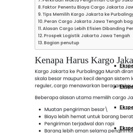
Perkiraan Waktu Pengiriman Cargo Jak
Ekspe
Faktor Penentu Biaya Cargo Jakarta Ja
Tips Memilih Kargo Jakarta ke Purbalin
Peran Cargo Jakarta Jawa Tengah bagi
Kalimant
Alasan Cargo Lebih Efisien Dibanding Pe
Prospek Logistik Jakarta Jawa Tengah
Bagian penutup
Ekspe
Kenapa Harus Kargo Jaka
Ekspe
Kargo Jakarta ke Purbalingga Murah dir
skala besar maupun kecil dengan sistem 
reguler, cargo menawarkan beragam keung
Ekspe
Beberapa alasan utama memilih cargo Jak
Ekspe
Muatan pengiriman besar\
Biaya lebih hemat untuk barang bera
Pengiriman terjadwal dan rapi
Ekspe
Barang lebih aman selama pengirima