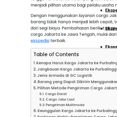
menjadi pilihan utama bagi pelaku usaha
Ekspe
Dengan menggunakan layanan cargo Jaka
barang tidak hanya menjadi lebih cepat, t
dari segi biaya. Pembahasan berikut ak
Ekspe
cargo Jakarta ke Jawa Tengah, mulai dari 
ekspedisi
terbaik.
Ekspe
Table of Contents
Kenapa Harus Kargo Jakarta ke Purbali
Ekspe
Jangkauan Kargo Jakarta ke Purbaling
Jenis Armada di GC Logistik
Barang yang Dapat Dikirim Menggunaka
Ekspe
Pilihan Metode Pengiriman Cargo Jakar
Cargo Darat
Cargo Jalur Laut
Ekspe
Pengiriman Multimoda
Keunggulan Kargo Jakarta ke Purbaling