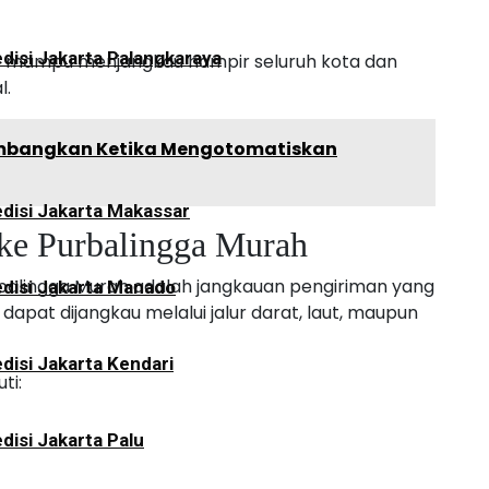
disi Jakarta Palangkaraya
go mampu menjangkau hampir seluruh kota dan
l.
timbangkan Ketika Mengotomatiskan
disi Jakarta Makassar
 ke Purbalingga Murah
Purbalingga Murah adalah jangkauan pengiriman yang
disi Jakarta Manado
dapat dijangkau melalui jalur darat, laut, maupun
disi Jakarta Kendari
ti:
disi Jakarta Palu