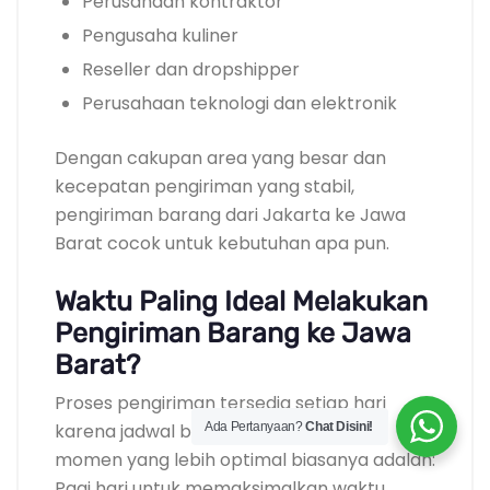
Perusahaan kontraktor
Pengusaha kuliner
Reseller dan dropshipper
Perusahaan teknologi dan elektronik
Dengan cakupan area yang besar dan
kecepatan pengiriman yang stabil,
pengiriman barang dari Jakarta ke Jawa
Barat cocok untuk kebutuhan apa pun.
Waktu Paling Ideal Melakukan
Pengiriman Barang ke Jawa
Barat?
Proses pengiriman tersedia setiap hari
karena jadwal berjalan harian. Namun,
Ada Pertanyaan?
Chat Disini!
momen yang lebih optimal biasanya adalah:
Pagi hari untuk memaksimalkan waktu