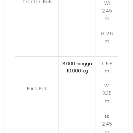
Tronton Bak
W:
2.45
m
H: 2.6
m
8.000 hingga
L: 6.6
10.000
kg
m
W:
Fuso Bak
2.35
m
H:
2.45
m