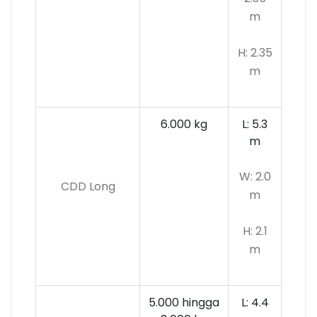
m
H: 2.35
m
6.000 kg
L: 5.3
m
W: 2.0
CDD Long
m
H: 2.1
m
5.000 hingga
L: 4.4