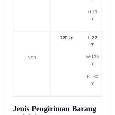
H: 1.3
m
720 kg
L: 2.2
m
W: 1.35
Van
m
H: 1.30
m
Jenis Pengiriman Barang