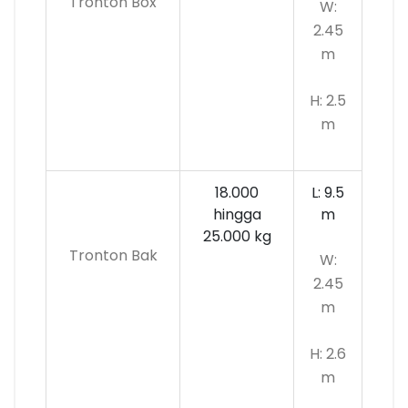
Tronton Box
W:
2.45
m
H: 2.5
m
18.000
L: 9.5
hingga
m
25.000 kg
Tronton Bak
W:
2.45
m
H: 2.6
m