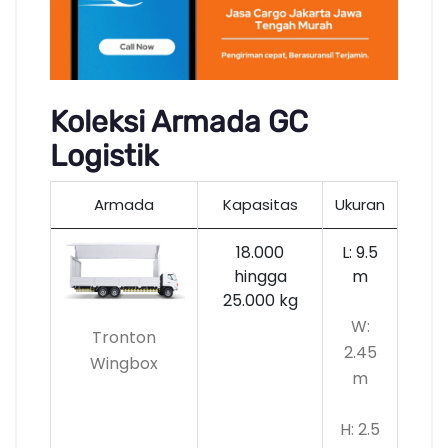
Koleksi Armada GC
Logistik
Armada
Kapasitas
Ukuran
18.000
L: 9.5
hingga
m
25.000 kg
W:
Tronton
2.45
Wingbox
m
H: 2.5