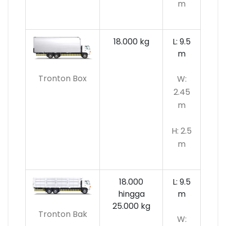
m
18.000 kg
L: 9.5
m
Tronton Box
W:
2.45
m
H: 2.5
m
18.000
L: 9.5
hingga
m
25.000 kg
Tronton Bak
W: