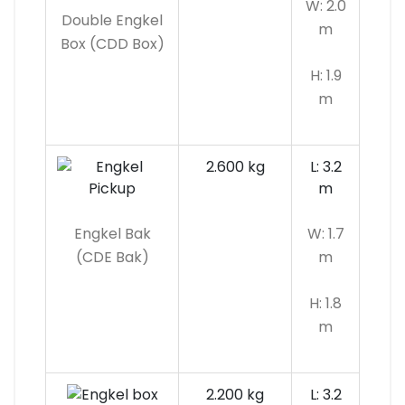
W: 2.0
Double Engkel
m
Box (CDD Box)
H: 1.9
m
2.600 kg
L: 3.2
m
Engkel Bak
W: 1.7
(CDE Bak)
m
H: 1.8
m
2.200 kg
L: 3.2