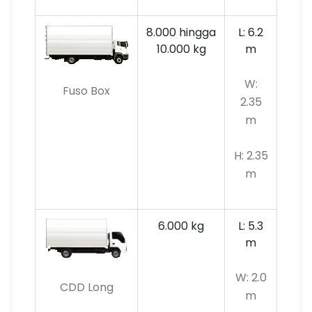
8.000 hingga
L: 6.2
10.000 kg
m
W:
Fuso Box
2.35
m
H: 2.35
m
6.000 kg
L: 5.3
m
W: 2.0
CDD Long
m