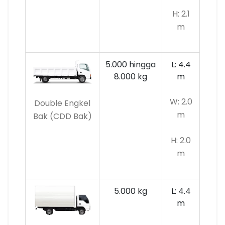
H: 2.1
m
5.000 hingga
L: 4.4
8.000 kg
m
W: 2.0
Double Engkel
m
Bak (CDD Bak)
H: 2.0
m
5.000 kg
L: 4.4
m