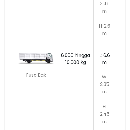
2.45
m
H: 2.6
m
8.000 hingga
L: 6.6
10.000
kg
m
Fuso Bak
W:
2.35
m
H:
2.45
m