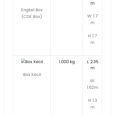
m
Engkel Box
W: 1.7
(CDE Box)
m
H: 1.7
m
1.000 kg
L: 2.35
m
Box Kecil
W:
1.62m
H: 1.3
m