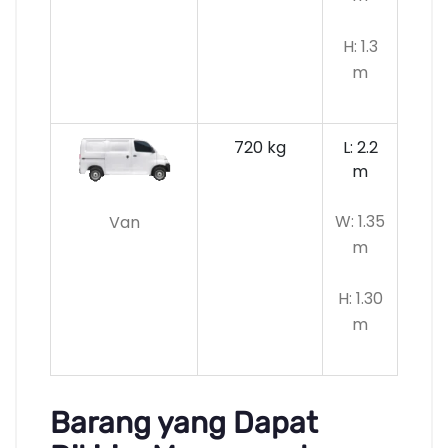
H: 1.3
m
720 kg
L: 2.2
m
W: 1.35
Van
m
H: 1.30
m
Barang yang Dapat