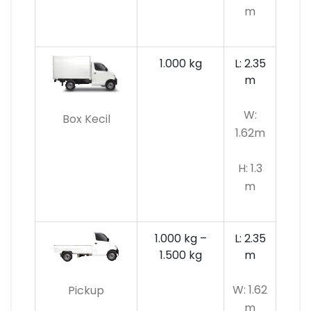
m
1.000 kg
L: 2.35
m
W:
Box Kecil
1.62m
H: 1.3
m
1.000 kg –
L: 2.35
1.500 kg
m
W: 1.62
Pickup
m