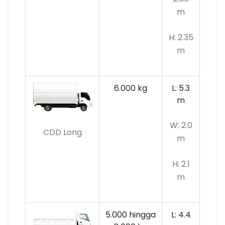
m
H: 2.35
m
6.000 kg
L: 5.3
m
W: 2.0
CDD Long
m
H: 2.1
m
5.000 hingga
L: 4.4