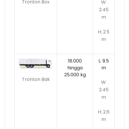
Tronton Box
W:
2.45
m
H: 2.5
m
18.000
L: 9.5
hingga
m
25.000 kg
Tronton Bak
W:
2.45
m
H: 2.6
m