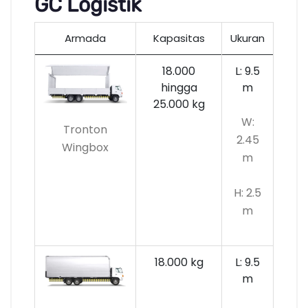
GC Logistik
Armada
Kapasitas
Ukuran
18.000
L: 9.5
hingga
m
25.000 kg
W:
Tronton
2.45
Wingbox
m
H: 2.5
m
18.000 kg
L: 9.5
m