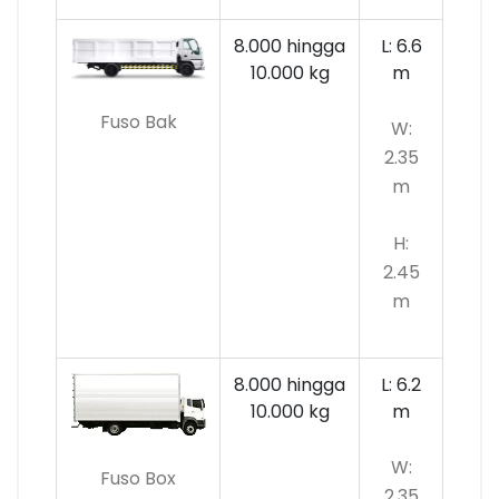
8.000 hingga
L: 6.6
10.000
kg
m
Fuso Bak
W:
2.35
m
H:
2.45
m
8.000 hingga
L: 6.2
10.000 kg
m
W:
Fuso Box
2.35