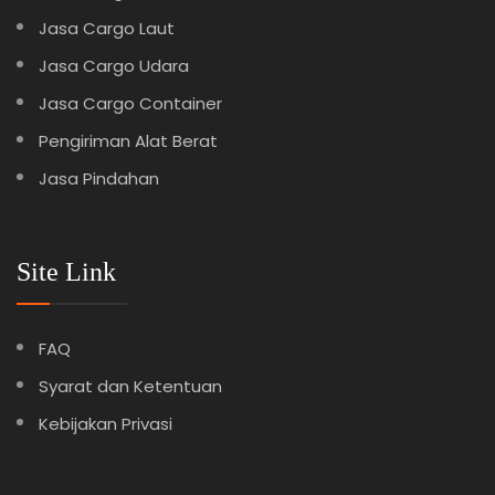
Jasa Cargo Laut
Jasa Cargo Udara
Jasa Cargo Container
Pengiriman Alat Berat
Jasa Pindahan
Site Link
FAQ
Syarat dan Ketentuan
Kebijakan Privasi