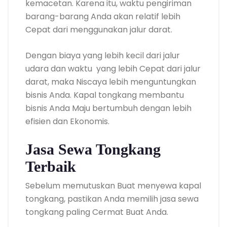
kemacetan. Karena itu, waktu pengiriman
barang-barang Anda akan relatif lebih
Cepat dari menggunakan jalur darat.
Dengan biaya yang lebih kecil dari jalur
udara dan waktu yang lebih Cepat dari jalur
darat, maka Niscaya lebih menguntungkan
bisnis Anda. Kapal tongkang membantu
bisnis Anda Maju bertumbuh dengan lebih
efisien dan Ekonomis.
Jasa Sewa Tongkang
Terbaik
Sebelum memutuskan Buat menyewa kapal
tongkang, pastikan Anda memilih jasa sewa
tongkang paling Cermat Buat Anda.