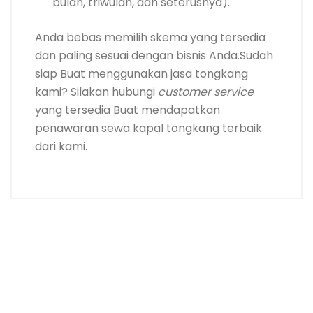
bulan, triwulan, dan seterusnya).
Anda bebas memilih skema yang tersedia
dan paling sesuai dengan bisnis Anda.Sudah
siap Buat menggunakan jasa tongkang
kami? Silakan hubungi
customer service
yang tersedia Buat mendapatkan
penawaran sewa kapal tongkang terbaik
dari kami.