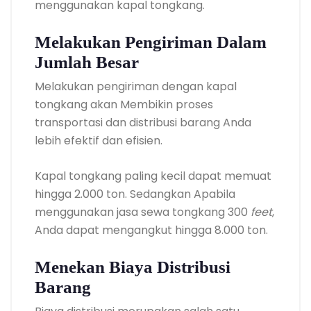
menggunakan kapal tongkang.
Melakukan Pengiriman Dalam
Jumlah Besar
Melakukan pengiriman dengan kapal
tongkang akan Membikin proses
transportasi dan distribusi barang Anda
lebih efektif dan efisien.
Kapal tongkang paling kecil dapat memuat
hingga 2.000 ton. Sedangkan Apabila
menggunakan jasa sewa tongkang 300
feet
,
Anda dapat mengangkut hingga 8.000 ton.
Menekan Biaya Distribusi
Barang