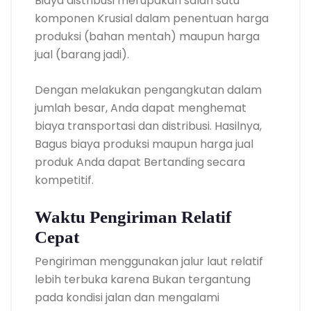
Biaya distribusi merupakan salah satu
komponen Krusial dalam penentuan harga
produksi (bahan mentah) maupun harga
jual (barang jadi).
Dengan melakukan pengangkutan dalam
jumlah besar, Anda dapat menghemat
biaya transportasi dan distribusi. Hasilnya,
Bagus biaya produksi maupun harga jual
produk Anda dapat Bertanding secara
kompetitif.
Waktu Pengiriman Relatif
Cepat
Pengiriman menggunakan jalur laut relatif
lebih terbuka karena Bukan tergantung
pada kondisi jalan dan mengalami