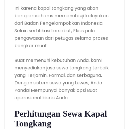
Ini karena kapal tongkang yang akan
beroperasi harus memenuhi uji kelayakan
dari Badan Pengelompokkan Indonesia.
Selain sertifikasi tersebut, Eksis pula
pengawasan dari petugas selama proses
bongkar muat.
Buat memenuhi kebutuhan Anda, kami
menyediakan jasa sewa tongkang terbaik
yang Terjamin, Formal, dan serbaguna.
Dengan sistem sewa yang Luwes, Anda
Pandai Mempunyai banyak opsi Buat
operasional bisnis Anda.
Perhitungan Sewa Kapal
Tongkang