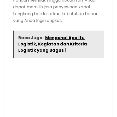
Pandai memuat hingga ribuan ton. Anda
dapat memilih jasa penyewaan kapal
tongkang berdasarkan kebutuhan beban
yang Anda Ingin angkut.
Baca Juga:
Mengenal Apa Itu
Logistik, Kegiatan dan Kriteria
Logistik yang Bagus |