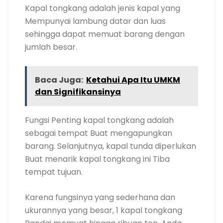
Kapal tongkang adalah jenis kapal yang
Mempunyai lambung datar dan luas
sehingga dapat memuat barang dengan
jumlah besar.
Baca Juga:
Ketahui Apa Itu UMKM
dan Signifikansinya
Fungsi Penting kapal tongkang adalah
sebagai tempat Buat mengapungkan
barang. Selanjutnya, kapal tunda diperlukan
Buat menarik kapal tongkang ini Tiba
tempat tujuan.
Karena fungsinya yang sederhana dan
ukurannya yang besar, 1 kapal tongkang