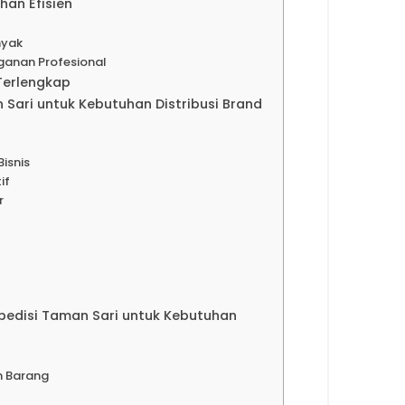
han Efisien
nyak
ganan Profesional
Terlengkap
Sari untuk Kebutuhan Distribusi Brand
Bisnis
if
r
pedisi Taman Sari untuk Kebutuhan
n Barang