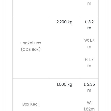
m
2.200 kg
L: 3.2
m
W: 1.7
Engkel Box
m
(CDE Box)
H: 1.7
m
1.000 kg
L: 2.35
m
W:
Box Kecil
1.62m