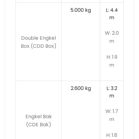
5.000 kg
L: 4.4
m
W: 2.0
Double Engkel
m
Box (CDD Box)
H: 1.9
m
2.600 kg
L: 3.2
m
W: 1.7
Engkel Bak
m
(CDE Bak)
H: 1.8