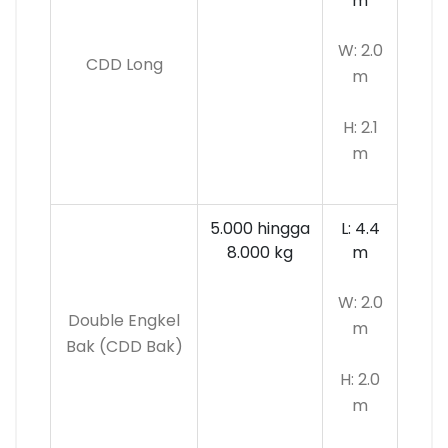
m
W: 2.0
CDD Long
m
H: 2.1
m
5.000 hingga
L: 4.4
8.000 kg
m
W: 2.0
Double Engkel
m
Bak (CDD Bak)
H: 2.0
m