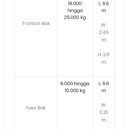
18.000
L: 9.5
hingga
m
25.000 kg
Tronton Bak
W:
2.45
m
H: 2.6
m
8.000 hingga
L: 6.6
10.000
kg
m
W:
Fuso Bak
2.35
m