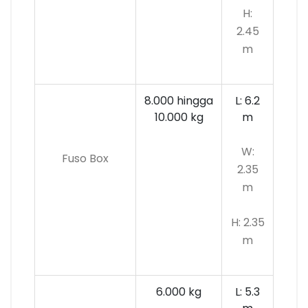
H:
2.45
m
8.000 hingga
L: 6.2
10.000 kg
m
W:
Fuso Box
2.35
m
H: 2.35
m
6.000 kg
L: 5.3