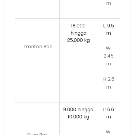
m
18.000
L: 9.5
hingga
m
25.000 kg
Tronton Bak
W:
2.45
m
H: 2.6
m
8.000 hingga
L: 6.6
10.000
kg
m
W:
Fuso Bak