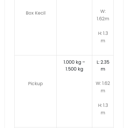
W:
Box Kecil
1.62m
H: 1.3
m
1.000 kg –
L: 2.35
1.500 kg
m
W: 1.62
Pickup
m
H: 1.3
m