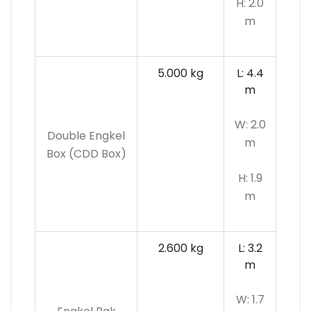
H: 2.0
m
5.000 kg
L: 4.4
m
W: 2.0
Double Engkel
m
Box (CDD Box)
H: 1.9
m
2.600 kg
L: 3.2
m
W: 1.7