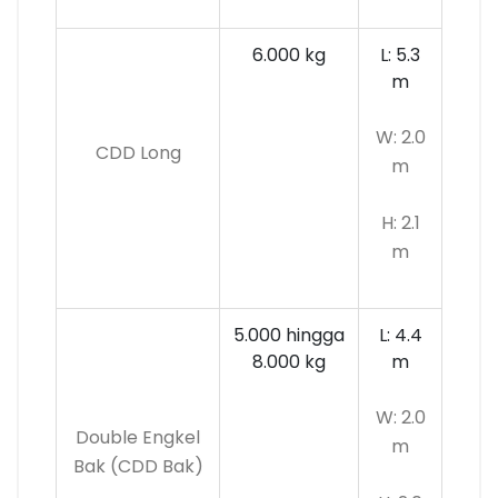
6.000 kg
L: 5.3
m
W: 2.0
CDD Long
m
H: 2.1
m
5.000 hingga
L: 4.4
8.000 kg
m
W: 2.0
Double Engkel
m
Bak (CDD Bak)