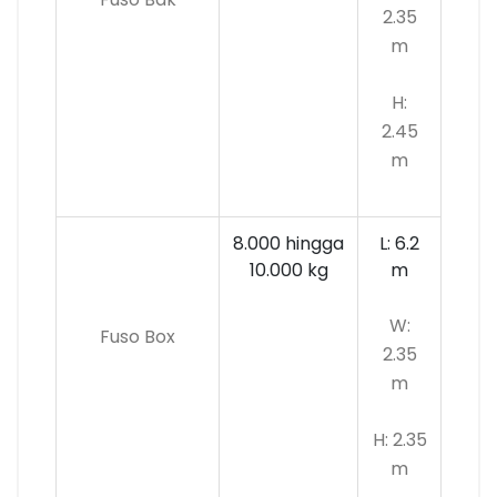
2.35
m
H:
2.45
m
8.000 hingga
L: 6.2
10.000 kg
m
W:
Fuso Box
2.35
m
H: 2.35
m