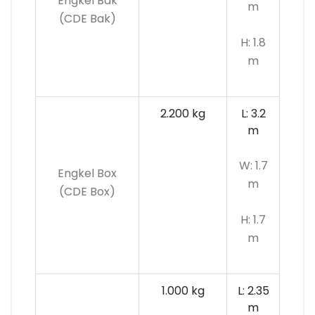
Engkel Bak
m
(CDE Bak)
H: 1.8
m
2.200 kg
L: 3.2
m
W: 1.7
Engkel Box
m
(CDE Box)
H: 1.7
m
1.000 kg
L: 2.35
m