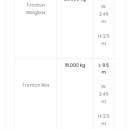
Tronton
W:
Wingbox
2.45
m
H: 2.5
m
18.000 kg
L: 9.5
m
Tronton Box
W:
2.45
m
H: 2.5
m