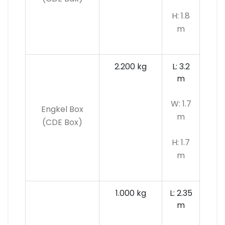
H: 1.8
m
2.200 kg
L: 3.2
m
W: 1.7
Engkel Box
m
(CDE Box)
H: 1.7
m
1.000 kg
L: 2.35
m