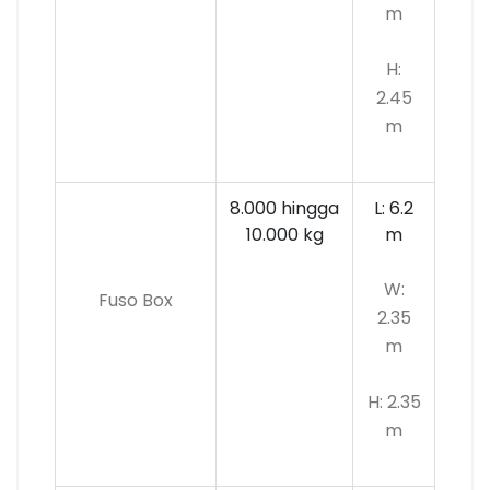
m
H:
2.45
m
8.000 hingga
L: 6.2
10.000 kg
m
W:
Fuso Box
2.35
m
H: 2.35
m