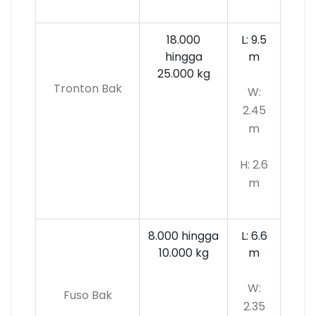
18.000
L: 9.5
hingga
m
25.000 kg
Tronton Bak
W:
2.45
m
H: 2.6
m
8.000 hingga
L: 6.6
10.000
kg
m
W:
Fuso Bak
2.35