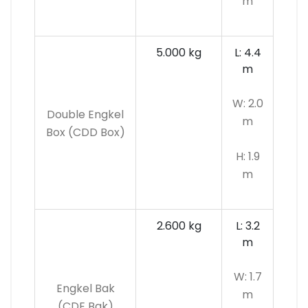
m
5.000 kg
L: 4.4
m
W: 2.0
Double Engkel
m
Box (CDD Box)
H: 1.9
m
2.600 kg
L: 3.2
m
W: 1.7
Engkel Bak
m
(CDE Bak)