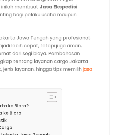
l inilah membuat
Jasa Ekspedisi
enting bagi pelaku usaha maupun
karta Jawa Tengah yang profesional,
adi lebih cepat, tetapi juga aman,
hemat dari segi biaya. Pembahasan
gkap tentang layanan cargo Jakarta
 jenis layanan, hingga tips memilih
jasa
rta ke Blora?
 ke Blora
tik
 Cargo
o Jakarta Jawa Tengah