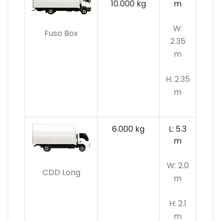
10.000 kg
m
W:
Fuso Box
2.35
m
H: 2.35
m
6.000 kg
L: 5.3
m
W: 2.0
CDD Long
m
H: 2.1
m