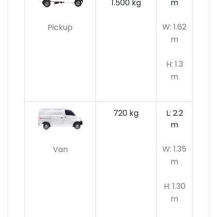
1.500 kg
m
W: 1.62
Pickup
m
H: 1.3
m
720 kg
L: 2.2
m
W: 1.35
Van
m
H: 1.30
m