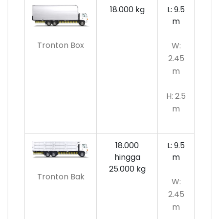
18.000 kg
L: 9.5
m
Tronton Box
W:
2.45
m
H: 2.5
m
18.000
L: 9.5
hingga
m
25.000 kg
Tronton Bak
W:
2.45
m