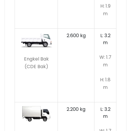
H: 1.9
m
2.600 kg
L: 3.2
m
W: 1.7
Engkel Bak
m
(CDE Bak)
H: 1.8
m
2.200 kg
L: 3.2
m
W: 1.7