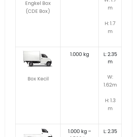
Engkel Box
m
(CDE Box)
H: 1.7
m
1.000 kg
L: 2.35
m
W:
Box Kecil
1.62m
H: 1.3
m
1.000 kg –
L: 2.35