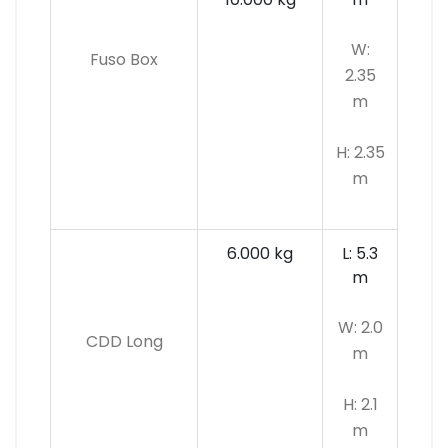
W:
Fuso Box
2.35
m
H: 2.35
m
6.000 kg
L: 5.3
m
W: 2.0
CDD Long
m
H: 2.1
m