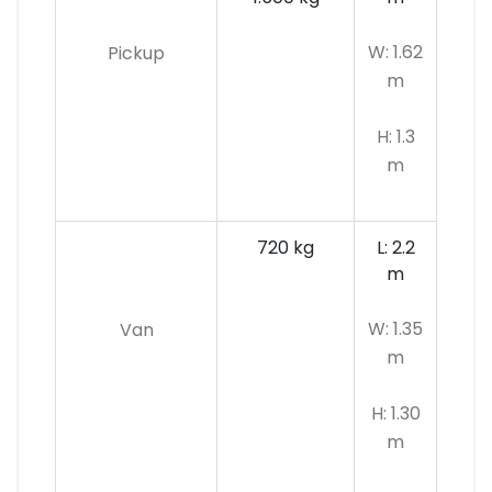
W: 1.62
Pickup
m
H: 1.3
m
720 kg
L: 2.2
m
W: 1.35
Van
m
H: 1.30
m