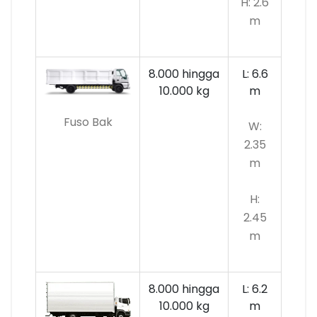
H: 2.6
m
8.000 hingga
L: 6.6
10.000
kg
m
Fuso Bak
W:
2.35
m
H:
2.45
m
8.000 hingga
L: 6.2
10.000 kg
m