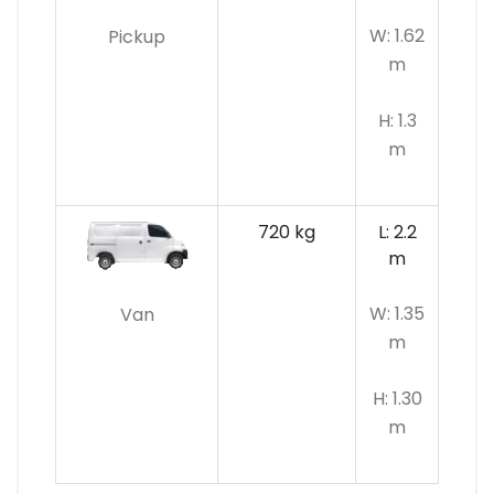
W: 1.62
Pickup
m
H: 1.3
m
720 kg
L: 2.2
m
W: 1.35
Van
m
H: 1.30
m