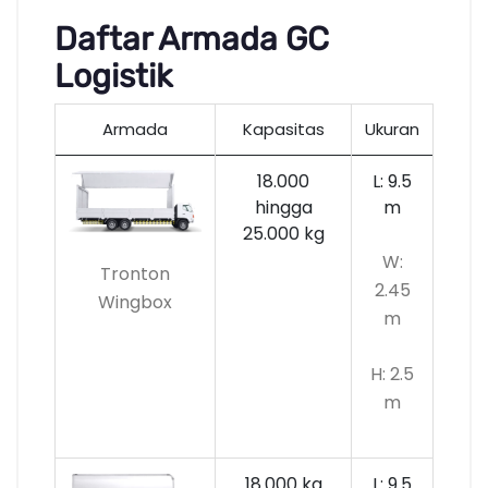
Daftar Armada GC
Logistik
Armada
Kapasitas
Ukuran
18.000
L: 9.5
hingga
m
25.000 kg
W:
Tronton
2.45
Wingbox
m
H: 2.5
m
18.000 kg
L: 9.5