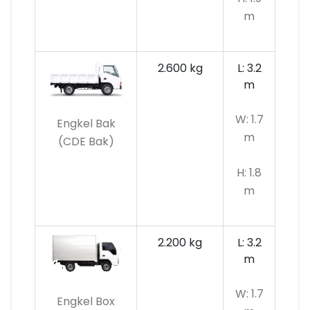
m
2.600 kg
L: 3.2
m
W: 1.7
Engkel Bak
m
(CDE Bak)
H: 1.8
m
2.200 kg
L: 3.2
m
W: 1.7
Engkel Box