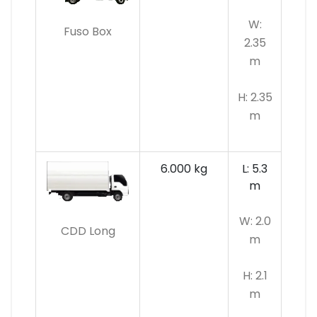
W:
Fuso Box
2.35
m
H: 2.35
m
6.000 kg
L: 5.3
m
W: 2.0
CDD Long
m
H: 2.1
m