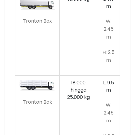
m
Tronton Box
W:
2.45
m
H: 2.5
m
18.000
L: 9.5
hingga
m
25.000 kg
Tronton Bak
W:
2.45
m