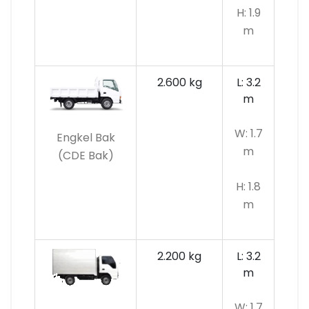
H: 1.9
m
2.600 kg
L: 3.2
m
W: 1.7
Engkel Bak
m
(CDE Bak)
H: 1.8
m
2.200 kg
L: 3.2
m
W: 1.7