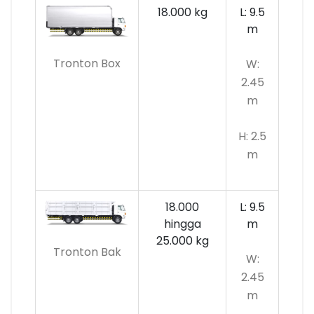
18.000 kg
L: 9.5
m
Tronton Box
W:
2.45
m
H: 2.5
m
18.000
L: 9.5
hingga
m
25.000 kg
Tronton Bak
W:
2.45
m