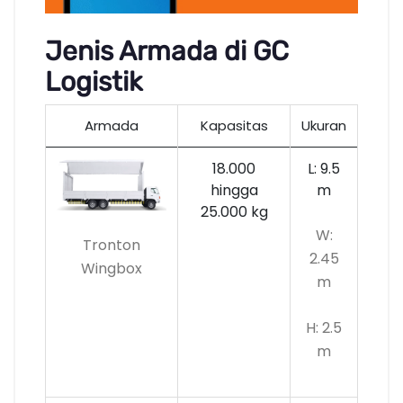
Jenis Armada di GC
Logistik
Armada
Kapasitas
Ukuran
18.000
L: 9.5
hingga
m
25.000 kg
W:
Tronton
2.45
Wingbox
m
H: 2.5
m