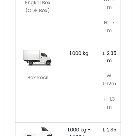
Engkel Box
m
(CDE Box)
H: 1.7
m
1.000 kg
L: 2.35
m
W:
Box Kecil
1.62m
H: 1.3
m
1.000 kg –
L: 2.35