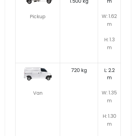
1.500 kg
m
W: 1.62
Pickup
m
H: 1.3
m
720 kg
L: 2.2
m
W: 1.35
Van
m
H: 1.30
m