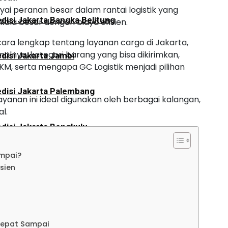
i peranan besar dalam rantai logistik yang
disi Jakarta Bangka Belitung
la besar dengan biaya efisien.
ecara lengkap tentang layanan cargo di Jakarta,
ionalnya, kategori barang yang bisa dikirimkan,
disi Jakarta Jambi
, serta mengapa GC Logistik menjadi pilihan
disi Jakarta Palembang
ayanan ini ideal digunakan oleh berbagai kalangan,
l.
disi Jakarta Bengkulu
ampai?
disi Jakarta Aceh
sien
disi Jakarta Padang
Cepat Sampai