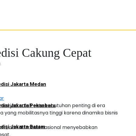
edisi Cakung Cepat
a
disi Jakarta Medan
ar
menjadi salah satu kebutuhan penting di era
disi Jakarta Pekanbaru
yang mobilitasnya tinggi karena dinamika bisnis
disi Jakarta Batam
tri, dan distribusi nasional menyebabkan
esat.