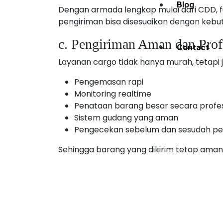
Blog
Dengan armada lengkap mulai dari CDD, fu
pengiriman bisa disesuaikan dengan kebu
c. Pengiriman Aman dan Prof
Contact
Layanan cargo tidak hanya murah, tetapi j
Pengemasan rapi
Monitoring realtime
Penataan barang besar secara profes
Sistem gudang yang aman
Pengecekan sebelum dan sesudah pe
Sehingga barang yang dikirim tetap aman