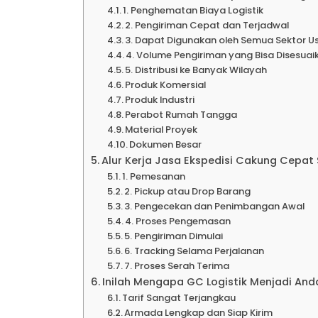
Ekspe
1. Penghematan Biaya Logistik
2. Pengiriman Cepat dan Terjadwal
3. Dapat Digunakan oleh Semua Sektor U
4. Volume Pengiriman yang Bisa Disesuai
Kalimant
5. Distribusi ke Banyak Wilayah
Produk Komersial
Produk Industri
Ekspe
Perabot Rumah Tangga
Material Proyek
Dokumen Besar
Ekspe
Alur Kerja Jasa Ekspedisi Cakung Cepat
1. Pemesanan
2. Pickup atau Drop Barang
3. Pengecekan dan Penimbangan Awal
Ekspe
4. Proses Pengemasan
5. Pengiriman Dimulai
6. Tracking Selama Perjalanan
Ekspe
7. Proses Serah Terima
Inilah Mengapa GC Logistik Menjadi An
Tarif Sangat Terjangkau
Ekspe
Armada Lengkap dan Siap Kirim