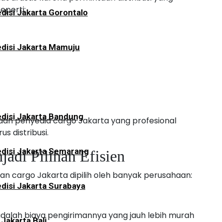
eperti:
disi Jakarta Gorontalo
disi Jakarta Mamuju
disi Jakarta Bandung
an penyedia cargo Jakarta yang profesional
 distribusi.
disi Jakarta Semarang
jadi Pilihan Efisien
 cargo Jakarta dipilih oleh banyak perusahaan:
disi Jakarta Surabaya
adalah biaya pengirimannya yang jauh lebih murah
 Jakarta Bali