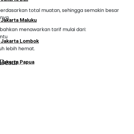
rdasarkan total muatan, sehingga semakin besar
nya.
 Jakarta Maluku
bahkan menawarkan tarif mulai dari:
entu
i Jakarta Lombok
uh lebih hemat.
Besar
 Jakarta Papua