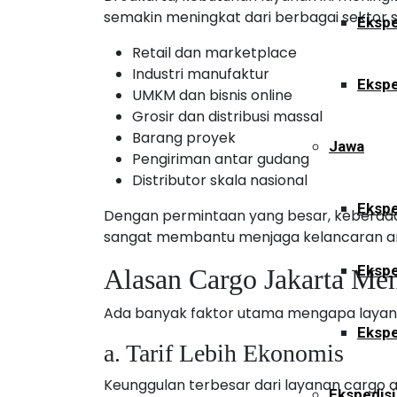
semakin meningkat dari berbagai sektor s
Ekspe
Retail dan marketplace
Industri manufaktur
Ekspe
UMKM dan bisnis online
Grosir dan distribusi massal
Barang proyek
Jawa
Pengiriman antar gudang
Distributor skala nasional
Ekspe
Dengan permintaan yang besar, keberada
sangat membantu menjaga kelancaran arus
Ekspe
Alasan Cargo Jakarta Men
Ada banyak faktor utama mengapa layanan
Ekspe
a. Tarif Lebih Ekonomis
Keunggulan terbesar dari layanan cargo 
Ekspedisi