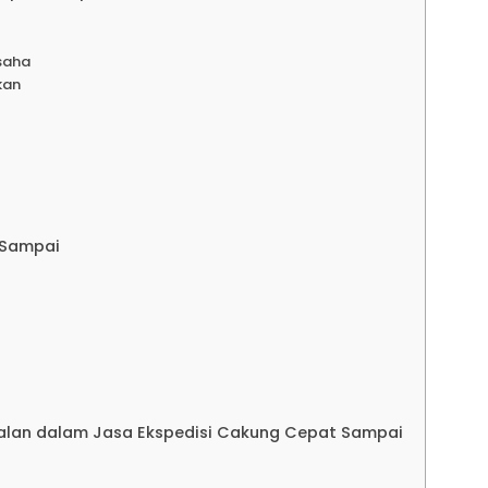
disi Jakarta Lampung
saha
kan
an
disi Jakarta Tarakan
disi Jakarta Balikpapan
 Sampai
disi Jakarta Pontianak
disi Jakarta Samarinda
dalan dalam Jasa Ekspedisi Cakung Cepat Sampai
disi Jakarta Banjarmasin