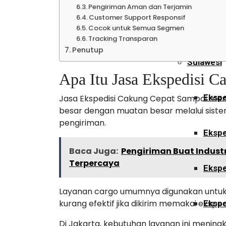
Pengiriman Aman dan Terjamin
Customer Support Responsif
Ekspe
Cocok untuk Semua Segmen
Tracking Transparan
Penutup
Sulawesi
Apa Itu Jasa Ekspedisi 
Ekspe
Jasa Ekspedisi Cakung Cepat Sampai men
besar dengan muatan besar melalui siste
pengiriman.
Ekspe
Baca Juga:
Pengiriman Buat Indust
Terpercaya
Ekspe
Layanan cargo umumnya digunakan untuk 
kurang efektif jika dikirim memakai ekspedi
Ekspe
Di Jakarta, kebutuhan layanan ini meningk