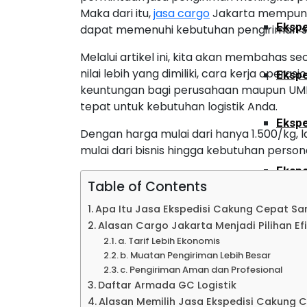
Maka dari itu,
jasa cargo
Jakarta mempunya
Ekspe
dapat memenuhi kebutuhan pengiriman ska
Melalui artikel ini, kita akan membahas s
nilai lebih yang dimiliki, cara kerja operas
Ekspe
keuntungan bagi perusahaan maupun UMKM
tepat untuk kebutuhan logistik Anda.
Ekspe
Dengan harga mulai dari hanya 1.500/kg, l
mulai dari bisnis hingga kebutuhan persona
Ekspe
Table of Contents
Apa Itu Jasa Ekspedisi Cakung Cepat S
Ekspe
Alasan Cargo Jakarta Menjadi Pilihan Efi
a. Tarif Lebih Ekonomis
b. Muatan Pengiriman Lebih Besar
Ekspe
c. Pengiriman Aman dan Profesional
Daftar Armada GC Logistik
Alasan Memilih Jasa Ekspedisi Cakung 