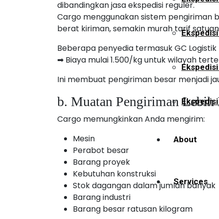
dibandingkan jasa ekspedisi reguler.
Cargo menggunakan sistem pengiriman be
berat kiriman, semakin murah tarif satuan
Ekspedisi
Beberapa penyedia termasuk GC Logistik 
➡ Biaya mulai 1.500/kg untuk wilayah tert
Ekspedis
Ini membuat pengiriman besar menjadi ja
b. Muatan Pengiriman Lebih 
Ekspedisi
Cargo memungkinkan Anda mengirim:
Mesin
About
Perabot besar
Barang proyek
Kebutuhan konstruksi
Services
Stok dagangan dalam jumlah banyak
Barang industri
Barang besar ratusan kilogram