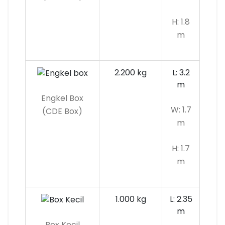
H: 1.8
m
2.200 kg
L: 3.2
m
Engkel Box
W: 1.7
(CDE Box)
m
H: 1.7
m
1.000 kg
L: 2.35
m
Box Kecil