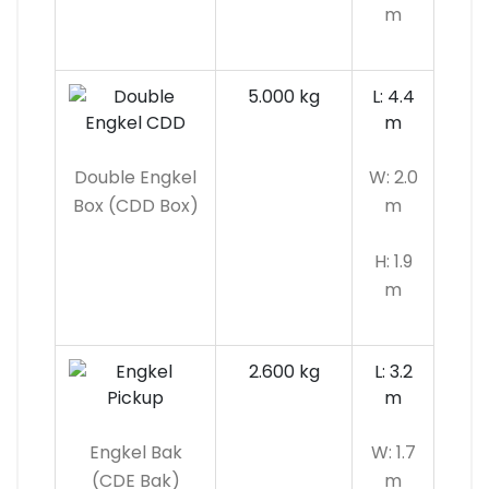
m
5.000 kg
L: 4.4
m
Double Engkel
W: 2.0
Box (CDD Box)
m
H: 1.9
m
2.600 kg
L: 3.2
m
Engkel Bak
W: 1.7
(CDE Bak)
m