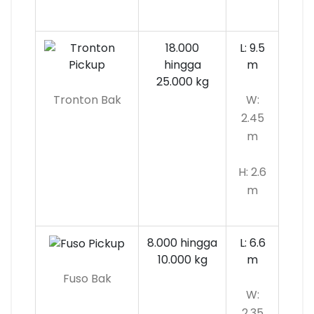
18.000
L: 9.5
hingga
m
25.000 kg
Tronton Bak
W:
2.45
m
H: 2.6
m
8.000 hingga
L: 6.6
10.000
kg
m
Fuso Bak
W:
2.35