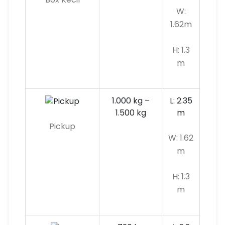
W:
1.62m
H: 1.3
m
1.000 kg –
L: 2.35
1.500 kg
m
Pickup
W: 1.62
m
H: 1.3
m