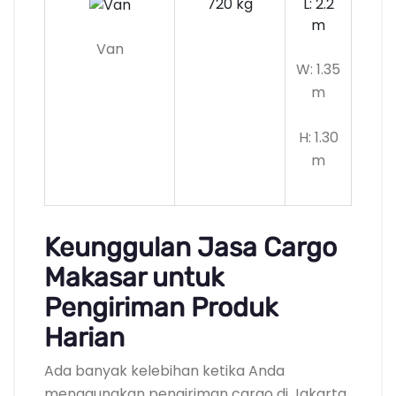
720 kg
L: 2.2
m
Van
W: 1.35
m
H: 1.30
m
Keunggulan Jasa Cargo
Makasar untuk
Pengiriman Produk
Harian
Ada banyak kelebihan ketika Anda
menggunakan pengiriman cargo di Jakarta,