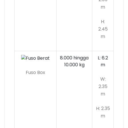
m
H:
2.45
m
8.000 hingga
L: 6.2
10.000 kg
m
Fuso Box
W:
2.35
m
H: 2.35
m