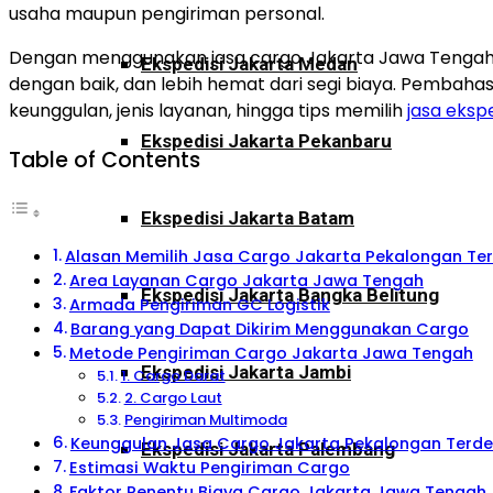
usaha maupun pengiriman personal.
Dengan menggunakan jasa cargo Jakarta Jawa Tengah ya
Ekspedisi Jakarta Medan
dengan baik, dan lebih hemat dari segi biaya. Pembah
keunggulan, jenis layanan, hingga tips memilih
jasa ekspe
Ekspedisi Jakarta Pekanbaru
Table of Contents
Ekspedisi Jakarta Batam
Alasan Memilih Jasa Cargo Jakarta Pekalongan Te
Area Layanan Cargo Jakarta Jawa Tengah
Ekspedisi Jakarta Bangka Belitung
Armada Pengiriman GC Logistik
Barang yang Dapat Dikirim Menggunakan Cargo
Metode Pengiriman Cargo Jakarta Jawa Tengah
Ekspedisi Jakarta Jambi
1. Cargo Darat
2. Cargo Laut
Pengiriman Multimoda
Keunggulan Jasa Cargo Jakarta Pekalongan Terd
Ekspedisi Jakarta Palembang
Estimasi Waktu Pengiriman Cargo
Faktor Penentu Biaya Cargo Jakarta Jawa Tengah