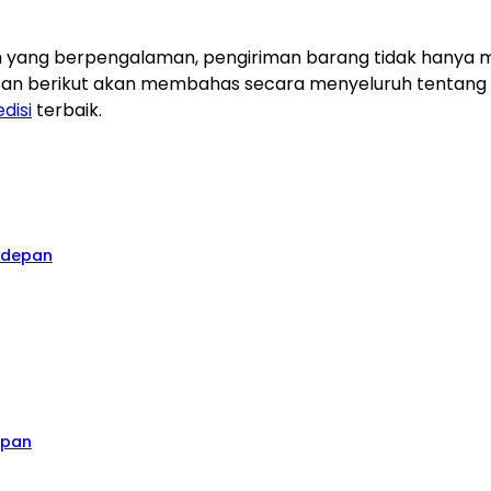
ng berpengalaman, pengiriman barang tidak hanya menja
asan berikut akan membahas secara menyeluruh tentang 
disi
terbaik.
rdepan
epan