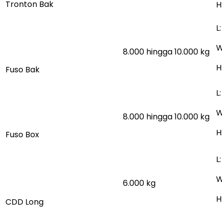
Tronton Bak
H
L
W
8.000 hingga 10.000
kg
H
Fuso Bak
L
W
8.000 hingga 10.000 kg
H
Fuso Box
L
W
6.000 kg
H
CDD Long