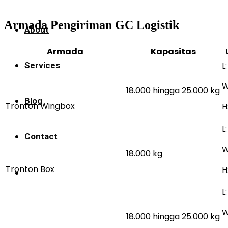
Armada Pengiriman GC Logistik
About
Armada
Kapasitas
L
Services
W
18.000 hingga 25.000 kg
Blog
Tronton Wingbox
H
L
Contact
W
18.000 kg
Tronton Box
H
L
W
18.000 hingga 25.000 kg