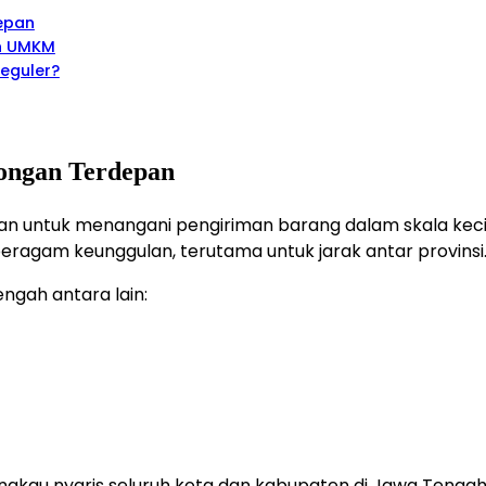
epan
an UMKM
eguler?
longan Terdepan
untuk menangani pengiriman barang dalam skala kecil hi
ragam keunggulan, terutama untuk jarak antar provinsi
ngah antara lain:
angkau nyaris seluruh kota dan kabupaten di Jawa Tengah