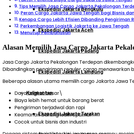
Tips Memilih Jasa Cargo Jakarta Pekalongan Terd
Ekspedisi Jakarta Bengkulu
Peran Cargo Jakarta Jawa Tengah bagi Bisnis d
Kenapa Cargo Lebih Efisien Dibanding Pengiriman R
Perkembangan Logistik Jakarta ke Jawa Tengah
Ekspedisi Jakarta Aceh
Menutup Pembahasan
Alasan Memilih Jasa Cargo Jakarta Peka
Ekspedisi Jakarta Padang
Jasa Cargo Jakarta Pekalongan Terdepan dikembangkan 
Dibandingkan pengiriman reguler, cargo menawarkan be
Ekspedisi Jakarta Lampung
Beberapa alasan utama memilih cargo Jakarta Jawa Te
Kalimantan
Daya angkut besar\
Biaya lebih hemat untuk barang berat
Pengiriman terjadwal dan rapi
Ekspedisi Jakarta Tarakan
Keamanan barang lebih optimal
Cocok untuk bisnis dan industri
Dengan sistem logistik terkini, jasa cargo mampu menj