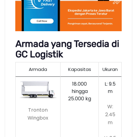
Armada yang Tersedia di
GC Logistik
Armada
Kapasitas
Ukuran
18.000
L: 9.5
hingga
m
25.000 kg
W:
Tronton
2.45
Wingbox
m