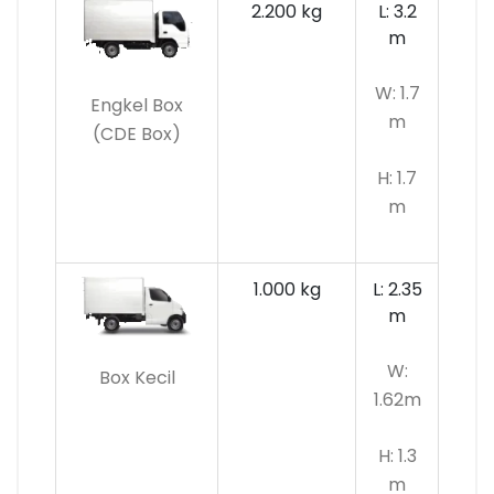
2.200 kg
L: 3.2
m
W: 1.7
Engkel Box
m
(CDE Box)
H: 1.7
m
1.000 kg
L: 2.35
m
W:
Box Kecil
1.62m
H: 1.3
m