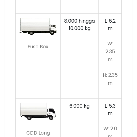
8.000 hingga
L: 6.2
10.000 kg
m
W:
Fuso Box
2.35
m
H: 2.35
m
6.000 kg
L: 5.3
m
W: 2.0
CDD Long
m