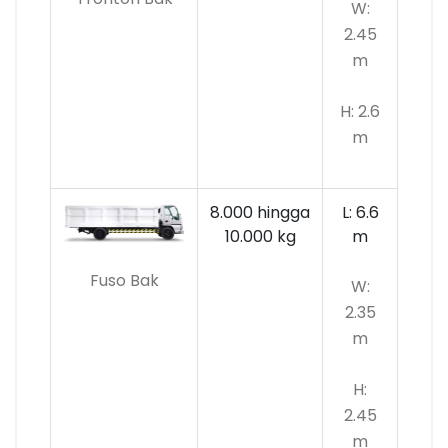
W:
2.45
m
H: 2.6
m
8.000 hingga
L: 6.6
10.000
kg
m
Fuso Bak
W:
2.35
m
H:
2.45
m