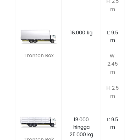
H: 2.5
m
18.000 kg
L: 9.5
m
Tronton Box
W:
2.45
m
H: 2.5
m
18.000
L: 9.5
hingga
m
25.000 kg
Tronton Bak