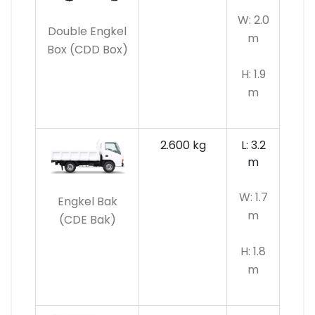
W: 2.0
Double Engkel
m
Box (CDD Box)
H: 1.9
m
2.600 kg
L: 3.2
m
W: 1.7
Engkel Bak
m
(CDE Bak)
H: 1.8
m