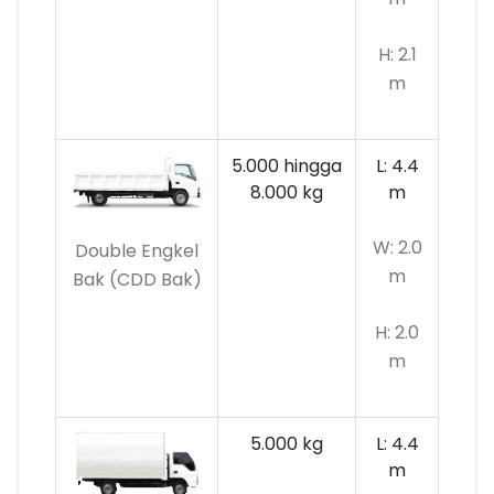
H: 2.1
m
5.000 hingga
L: 4.4
8.000 kg
m
W: 2.0
Double Engkel
m
Bak (CDD Bak)
H: 2.0
m
5.000 kg
L: 4.4
m