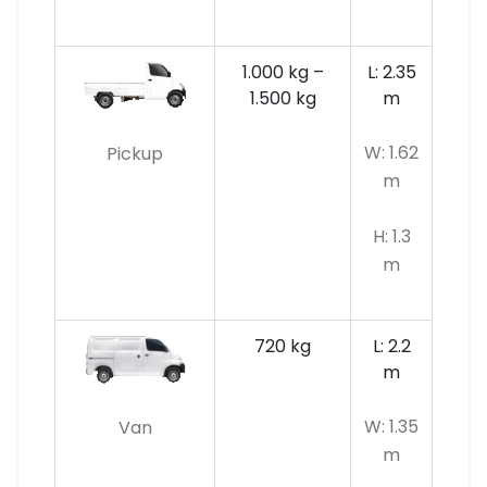
1.000 kg –
L: 2.35
1.500 kg
m
W: 1.62
Pickup
m
H: 1.3
m
720 kg
L: 2.2
m
W: 1.35
Van
m