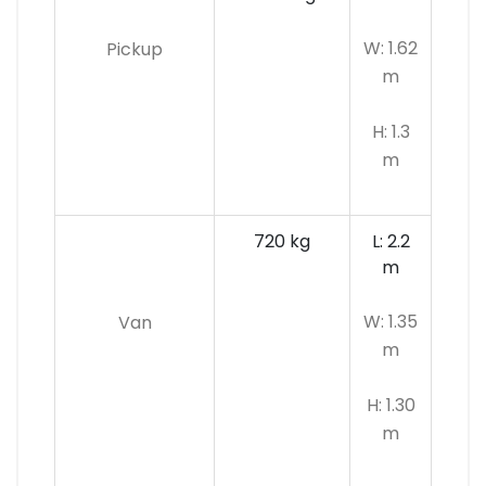
W: 1.62
Pickup
m
H: 1.3
m
720 kg
L: 2.2
m
W: 1.35
Van
m
H: 1.30
m