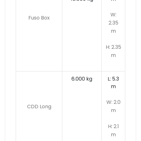
W:
Fuso Box
2.35
m
H: 2.35
m
6.000 kg
L: 5.3
m
W: 2.0
CDD Long
m
H: 2.1
m