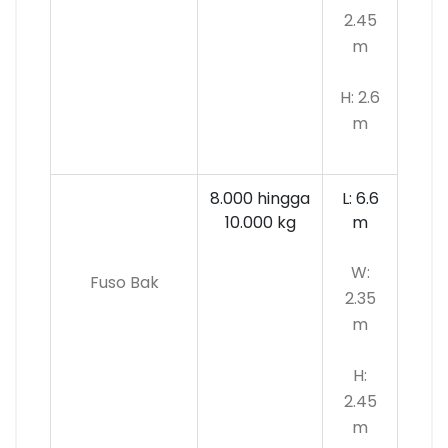
2.45
m
H: 2.6
m
8.000 hingga
L: 6.6
10.000
kg
m
W:
Fuso Bak
2.35
m
H:
2.45
m