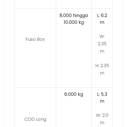
8.000 hingga
L: 6.2
10.000 kg
m
W:
Fuso Box
2.35
m
H: 2.35
m
6.000 kg
L: 5.3
m
W: 2.0
CDD Long
m