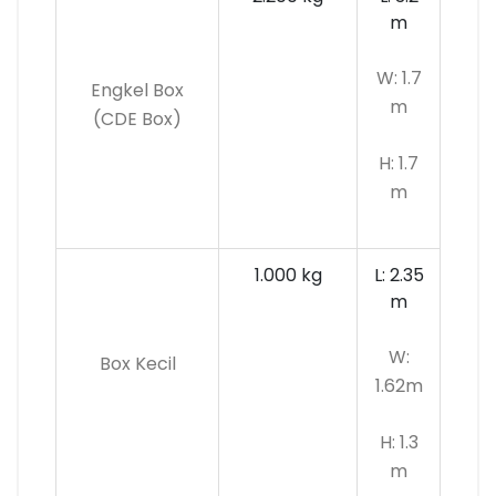
m
W: 1.7
Engkel Box
m
(CDE Box)
H: 1.7
m
1.000 kg
L: 2.35
m
W:
Box Kecil
1.62m
H: 1.3
m