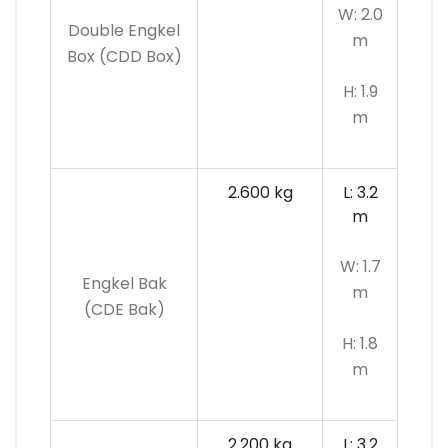
W: 2.0
Double Engkel
m
Box (CDD Box)
H: 1.9
m
2.600 kg
L: 3.2
m
W: 1.7
Engkel Bak
m
(CDE Bak)
H: 1.8
m
2.200 kg
L: 3.2