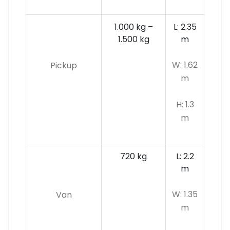
1.000 kg –
L: 2.35
1.500 kg
m
W: 1.62
Pickup
m
H: 1.3
m
720 kg
L: 2.2
m
W: 1.35
Van
m