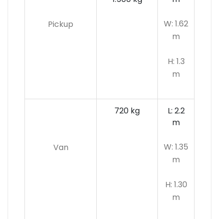
W: 1.62
Pickup
m
H: 1.3
m
720 kg
L: 2.2
m
W: 1.35
Van
m
H: 1.30
m