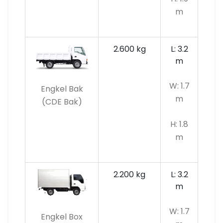
m
2.600 kg
L: 3.2
m
W: 1.7
Engkel Bak
m
(CDE Bak)
H: 1.8
m
2.200 kg
L: 3.2
m
W: 1.7
Engkel Box