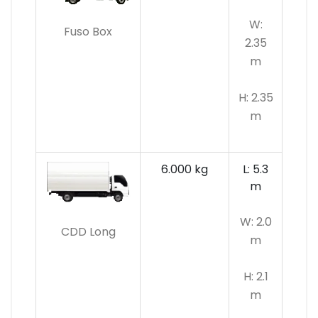
W:
Fuso Box
2.35
m
H: 2.35
m
6.000 kg
L: 5.3
m
W: 2.0
CDD Long
m
H: 2.1
m