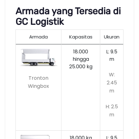
Armada yang Tersedia di
GC Logistik
Armada
Kapasitas
Ukuran
18.000
L: 9.5
hingga
m
25.000 kg
W:
Tronton
2.45
Wingbox
m
H: 2.5
m
18.000 kg
L: 9.5