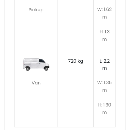
W: 1.62
Pickup
m
H: 1.3
m
720 kg
L: 2.2
m
W: 1.35
Van
m
H: 1.30
m