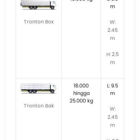
m
Tronton Box
W:
2.45
m
H: 2.5
m
18.000
L: 9.5
hingga
m
25.000 kg
Tronton Bak
W:
2.45
m