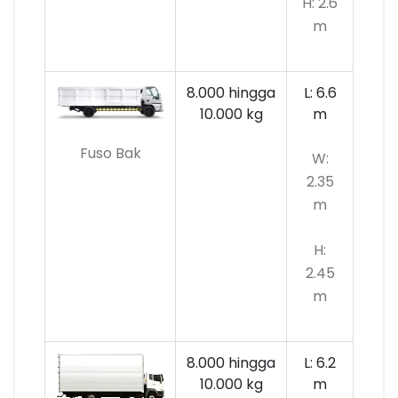
H: 2.6
m
8.000 hingga
L: 6.6
10.000
kg
m
Fuso Bak
W:
2.35
m
H:
2.45
m
8.000 hingga
L: 6.2
10.000 kg
m