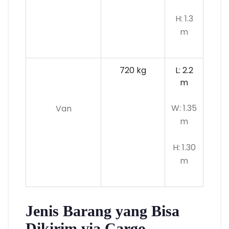
H: 1.3
m
720 kg
L: 2.2
m
W: 1.35
Van
m
H: 1.30
m
Jenis Barang yang Bisa
Dikirim via Cargo