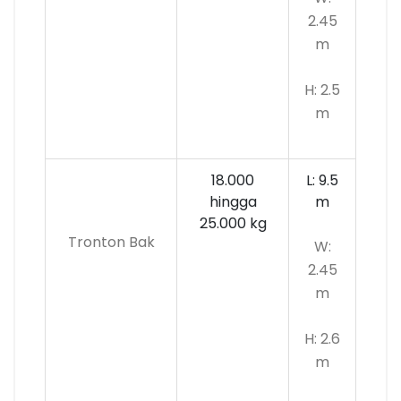
2.45
m
H: 2.5
m
18.000
L: 9.5
hingga
m
25.000 kg
Tronton Bak
W:
2.45
m
H: 2.6
m