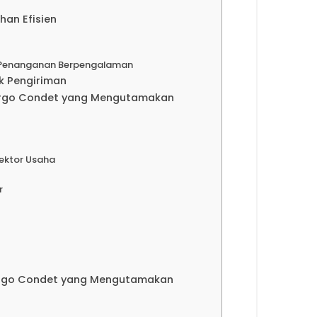
han Efisien
n Penanganan Berpengalaman
k Pengiriman
argo Condet yang Mengutamakan
ektor Usaha
r
argo Condet yang Mengutamakan