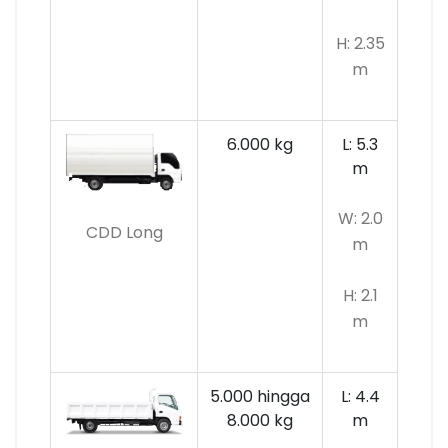
H: 2.35
m
6.000 kg
L: 5.3
m
W: 2.0
CDD Long
m
H: 2.1
m
5.000 hingga
L: 4.4
8.000 kg
m