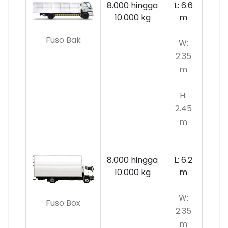
8.000 hingga
L: 6.6
10.000
kg
m
Fuso Bak
W:
2.35
m
H:
2.45
m
8.000 hingga
L: 6.2
10.000 kg
m
W:
Fuso Box
2.35
m