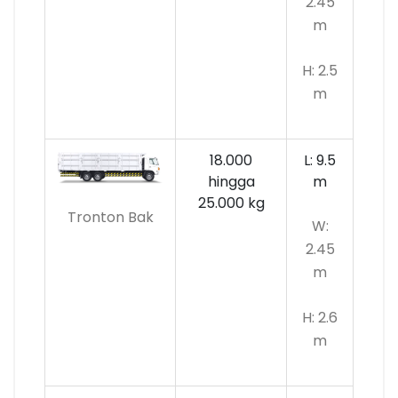
2.45
m
H: 2.5
m
18.000
L: 9.5
hingga
m
25.000 kg
Tronton Bak
W:
2.45
m
H: 2.6
m