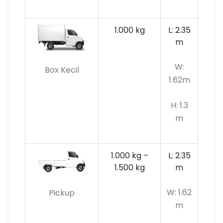
1.000 kg
L: 2.35
m
W:
Box Kecil
1.62m
H: 1.3
m
1.000 kg –
L: 2.35
1.500 kg
m
W: 1.62
Pickup
m