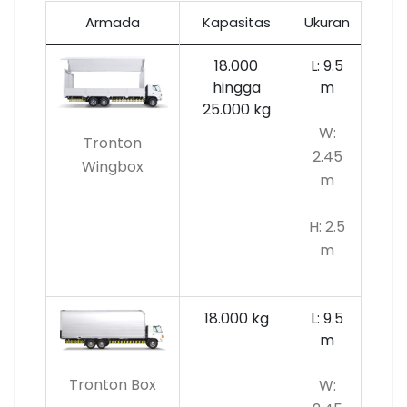
Armada
Kapasitas
Ukuran
18.000
L: 9.5
hingga
m
25.000 kg
W:
Tronton
2.45
Wingbox
m
H: 2.5
m
18.000 kg
L: 9.5
m
Tronton Box
W: