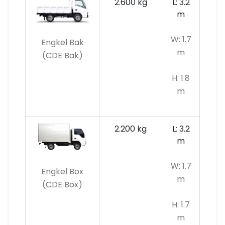
2.600 kg
L: 3.2
m
W: 1.7
Engkel Bak
m
(CDE Bak)
H: 1.8
m
2.200 kg
L: 3.2
m
W: 1.7
Engkel Box
m
(CDE Box)
H: 1.7
m