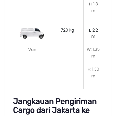
H: 1.3
m
720 kg
L: 2.2
m
W: 1.35
Van
m
H: 1.30
m
Jangkauan Pengiriman
Cargo dari Jakarta ke