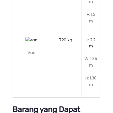
m
H: 1.3
m
720 kg
L: 2.2
m
Van
W: 1.35
m
H: 1.30
m
Barang yang Dapat