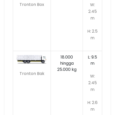
Tronton Box
W:
2.45
m
H: 2.5
m
18.000
L: 9.5
hingga
m
25.000 kg
Tronton Bak
W:
2.45
m
H: 2.6
m