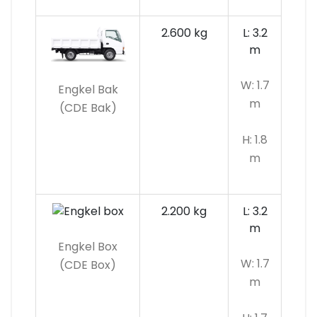
2.600 kg
L: 3.2
m
W: 1.7
Engkel Bak
m
(CDE Bak)
H: 1.8
m
2.200 kg
L: 3.2
m
Engkel Box
W: 1.7
(CDE Box)
m