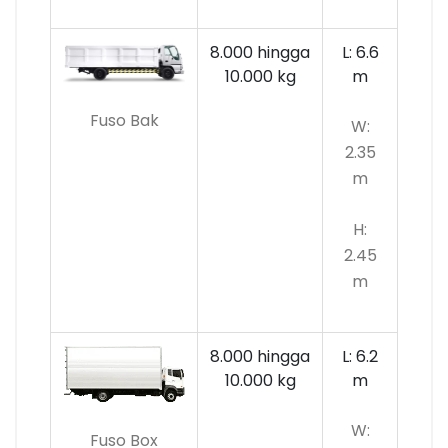
8.000 hingga
L: 6.6
10.000
kg
m
Fuso Bak
W:
2.35
m
H:
2.45
m
8.000 hingga
L: 6.2
10.000 kg
m
W:
Fuso Box