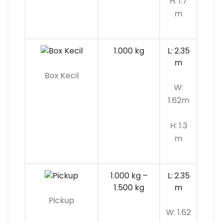
H: 1.7
m
1.000 kg
L: 2.35
m
Box Kecil
W:
1.62m
H: 1.3
m
1.000 kg –
L: 2.35
1.500 kg
m
Pickup
W: 1.62