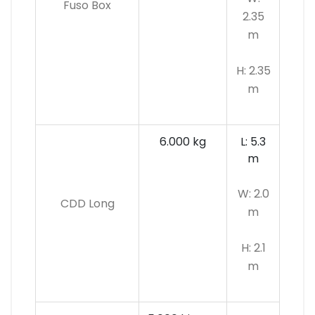
Fuso Box
2.35
m
H: 2.35
m
6.000 kg
L: 5.3
m
W: 2.0
CDD Long
m
H: 2.1
m