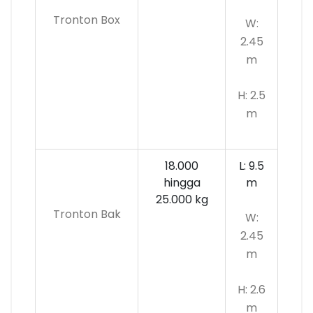
Tronton Box
W:
2.45
m
H: 2.5
m
18.000
L: 9.5
hingga
m
25.000 kg
Tronton Bak
W:
2.45
m
H: 2.6
m