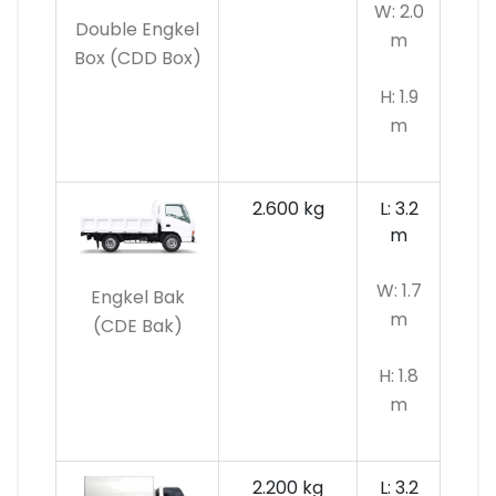
W: 2.0
Double Engkel
m
Box (CDD Box)
H: 1.9
m
2.600 kg
L: 3.2
m
W: 1.7
Engkel Bak
m
(CDE Bak)
H: 1.8
m
2.200 kg
L: 3.2