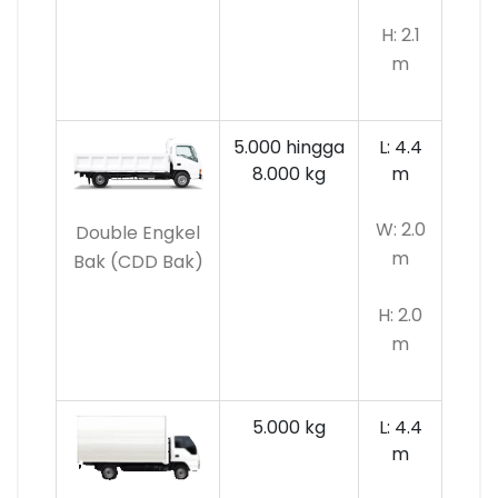
H: 2.1
m
5.000 hingga
L: 4.4
8.000 kg
m
W: 2.0
Double Engkel
m
Bak (CDD Bak)
H: 2.0
m
5.000 kg
L: 4.4
m