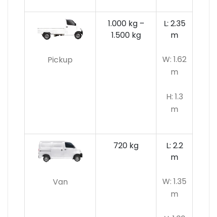
1.000 kg –
L: 2.35
1.500 kg
m
W: 1.62
Pickup
m
H: 1.3
m
720 kg
L: 2.2
m
W: 1.35
Van
m