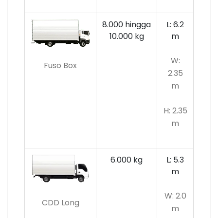
8.000 hingga
L: 6.2
10.000 kg
m
W:
Fuso Box
2.35
m
H: 2.35
m
6.000 kg
L: 5.3
m
W: 2.0
CDD Long
m