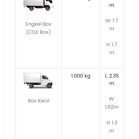
m
W: 1.7
Engkel Box
m
(CDE Box)
H: 1.7
m
1.000 kg
L: 2.35
m
W:
Box Kecil
1.62m
H: 1.3
m