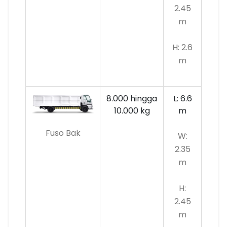
2.45
m
H: 2.6
m
8.000 hingga
L: 6.6
10.000
kg
m
Fuso Bak
W:
2.35
m
H:
2.45
m