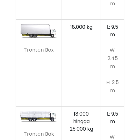
m
18.000 kg
L: 9.5
m
Tronton Box
W:
2.45
m
H: 2.5
m
18.000
L: 9.5
hingga
m
25.000 kg
Tronton Bak
W: