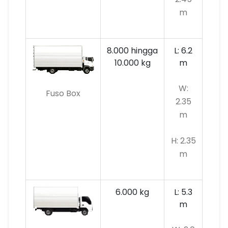
m
8.000 hingga
L: 6.2
10.000 kg
m
W:
Fuso Box
2.35
m
H: 2.35
m
6.000 kg
L: 5.3
m