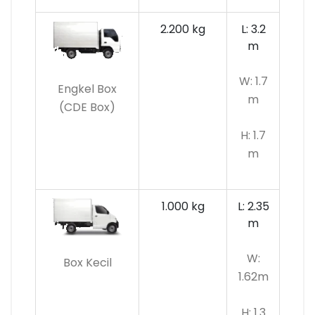
2.200 kg
L: 3.2
m
W: 1.7
Engkel Box
m
(CDE Box)
H: 1.7
m
1.000 kg
L: 2.35
m
W:
Box Kecil
1.62m
H: 1.3