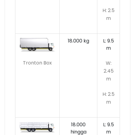
H: 2.5
m
18.000 kg
L: 9.5
m
Tronton Box
W:
2.45
m
H: 2.5
m
18.000
L: 9.5
hingga
m