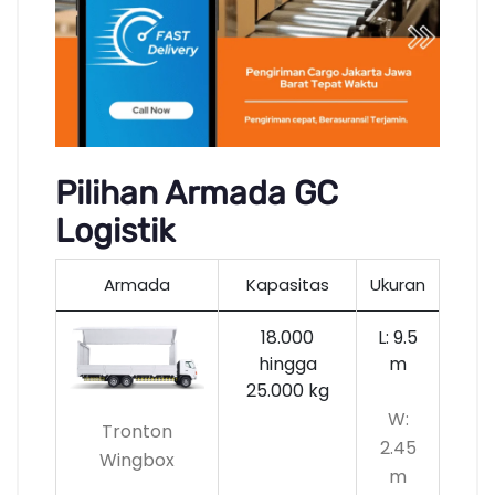
Pilihan Armada GC
Logistik
Armada
Kapasitas
Ukuran
18.000
L: 9.5
hingga
m
25.000 kg
W:
Tronton
2.45
Wingbox
m