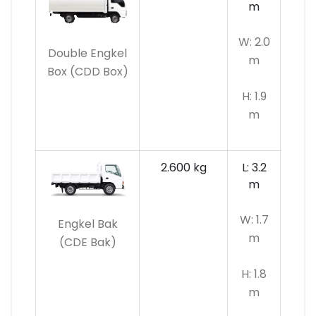
m
W: 2.0
Double Engkel
m
Box (CDD Box)
H: 1.9
m
2.600 kg
L: 3.2
m
W: 1.7
Engkel Bak
m
(CDE Bak)
H: 1.8
m