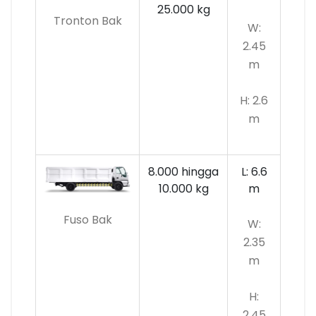
25.000 kg
Tronton Bak
W:
2.45
m
H: 2.6
m
8.000 hingga
L: 6.6
10.000
kg
m
Fuso Bak
W:
2.35
m
H:
2.45