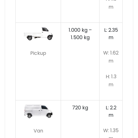
m
1.000 kg –
L: 2.35
1.500 kg
m
W: 1.62
Pickup
m
H: 1.3
m
720 kg
L: 2.2
m
W: 1.35
Van