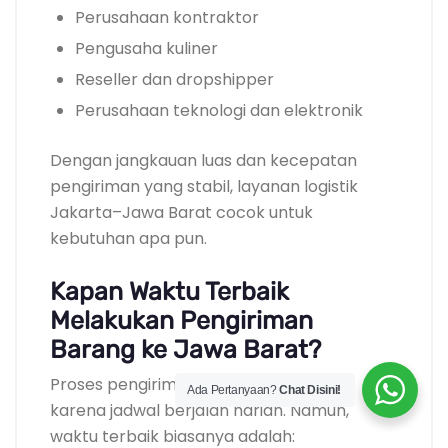
Perusahaan kontraktor
Pengusaha kuliner
Reseller dan dropshipper
Perusahaan teknologi dan elektronik
Dengan jangkauan luas dan kecepatan
pengiriman yang stabil, layanan logistik
Jakarta–Jawa Barat cocok untuk
kebutuhan apa pun.
Kapan Waktu Terbaik
Melakukan Pengiriman
Barang ke Jawa Barat?
Proses pengiriman tersedia setiap hari
Ada Pertanyaan?
Chat Disini!
karena jadwal berjalan harian. Namun,
waktu terbaik biasanya adalah: