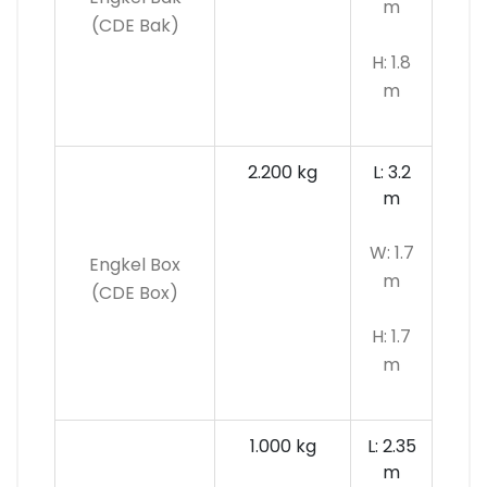
m
(CDE Bak)
H: 1.8
m
2.200 kg
L: 3.2
m
W: 1.7
Engkel Box
m
(CDE Box)
H: 1.7
m
1.000 kg
L: 2.35
m