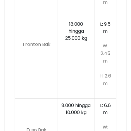
m
18.000
L: 9.5
hingga
m
25.000 kg
Tronton Bak
W:
2.45
m
H: 2.6
m
8.000 hingga
L: 6.6
10.000
kg
m
W:
Fuso Bak