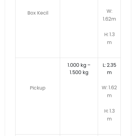
W:
Box Kecil
1.62m
H: 1.3
m
1.000 kg –
L: 2.35
1.500 kg
m
W: 1.62
Pickup
m
H: 1.3
m