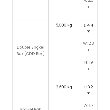
H: 2.0
m
5.000 kg
L: 4.4
m
W: 2.0
Double Engkel
m
Box (CDD Box)
H: 1.9
m
2.600 kg
L: 3.2
m
W: 1.7
Engkel Bak