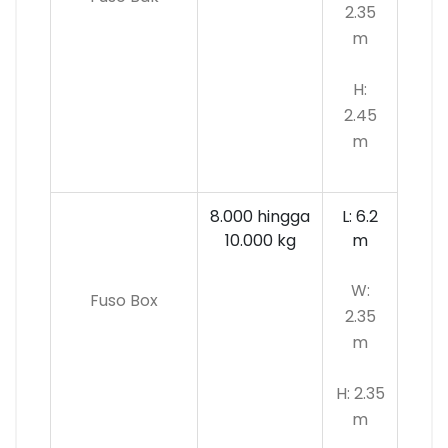
2.35
m
H:
2.45
m
8.000 hingga
L: 6.2
10.000 kg
m
W:
Fuso Box
2.35
m
H: 2.35
m