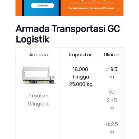
Armada Transportasi GC
Logistik
Armada
Kapasitas
Ukuran
18.000
L: 9.5
hingga
m
25.000 kg
W:
Tronton
2.45
Wingbox
m
H: 2.5
m