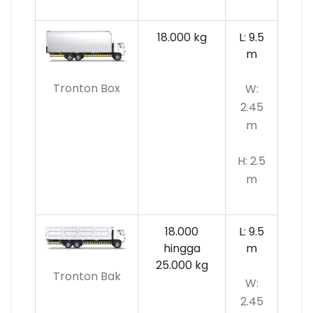
18.000 kg
L: 9.5
m
Tronton Box
W:
2.45
m
H: 2.5
m
18.000
L: 9.5
hingga
m
25.000 kg
Tronton Bak
W:
2.45