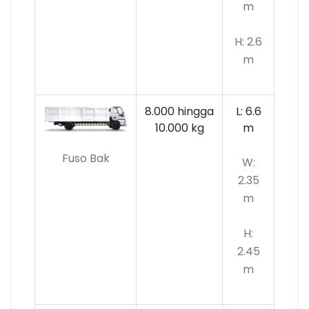
m
H: 2.6
m
8.000 hingga
L: 6.6
10.000
kg
m
Fuso Bak
W:
2.35
m
H:
2.45
m