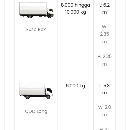
8.000 hingga
L: 6.2
10.000 kg
m
W:
Fuso Box
2.35
m
H: 2.35
m
6.000 kg
L: 5.3
m
W: 2.0
CDD Long
m
H: 2.1