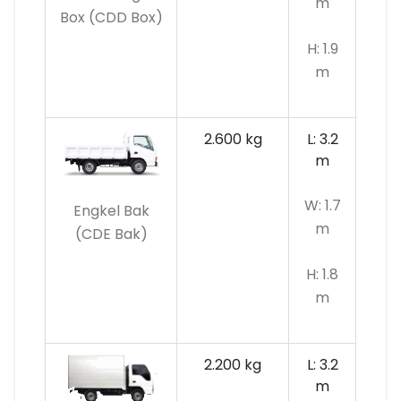
m
Box (CDD Box)
H: 1.9
m
2.600 kg
L: 3.2
m
W: 1.7
Engkel Bak
m
(CDE Bak)
H: 1.8
m
2.200 kg
L: 3.2
m