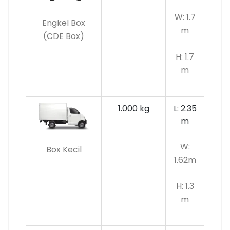
W: 1.7
Engkel Box
m
(CDE Box)
H: 1.7
m
1.000 kg
L: 2.35
m
W:
Box Kecil
1.62m
H: 1.3
m