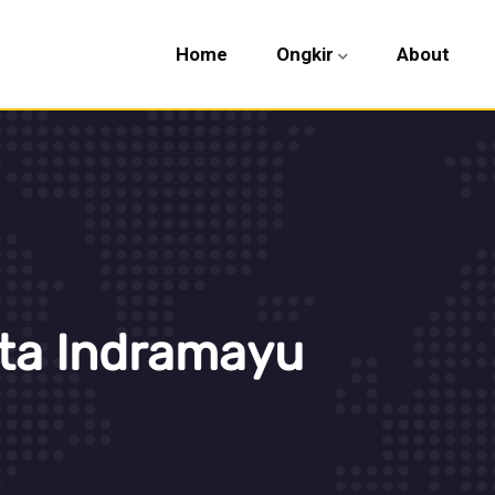
Home
Ongkir
About
rta Indramayu