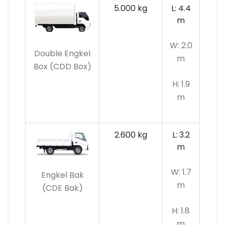
5.000 kg
L: 4.4
m
W: 2.0
Double Engkel
m
Box (CDD Box)
H: 1.9
m
2.600 kg
L: 3.2
m
W: 1.7
Engkel Bak
m
(CDE Bak)
H: 1.8
m