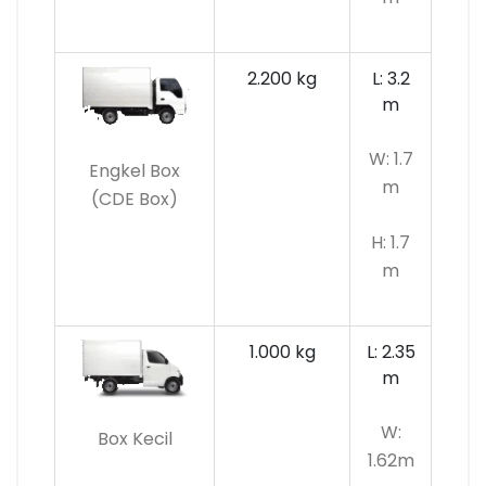
2.200 kg
L: 3.2
m
W: 1.7
Engkel Box
m
(CDE Box)
H: 1.7
m
1.000 kg
L: 2.35
m
W:
Box Kecil
1.62m