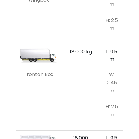
m
H: 2.5
m
18.000 kg
L: 9.5
m
Tronton Box
W:
2.45
m
H: 2.5
m
18.000
L: 9.5