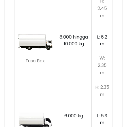
H:
2.45
m
8.000 hingga
L: 6.2
10.000 kg
m
W:
Fuso Box
2.35
m
H: 2.35
m
6.000 kg
L: 5.3
m