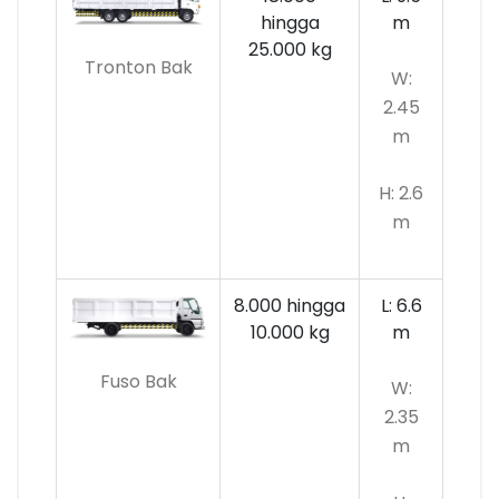
hingga
m
25.000 kg
Tronton Bak
W:
2.45
m
H: 2.6
m
8.000 hingga
L: 6.6
10.000
kg
m
Fuso Bak
W:
2.35
m