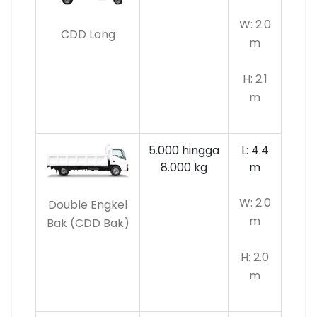
W: 2.0
CDD Long
m
H: 2.1
m
5.000 hingga
L: 4.4
8.000 kg
m
W: 2.0
Double Engkel
m
Bak (CDD Bak)
H: 2.0
m