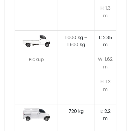
H: 1.3
m
1.000 kg –
L: 2.35
1.500 kg
m
W: 1.62
Pickup
m
H: 1.3
m
720 kg
L: 2.2
m