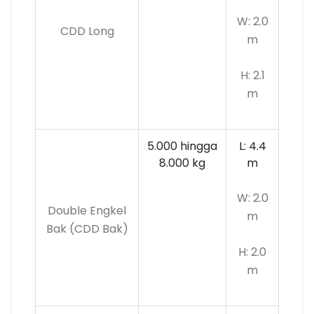
W: 2.0
CDD Long
m
H: 2.1
m
5.000 hingga
L: 4.4
8.000 kg
m
W: 2.0
Double Engkel
m
Bak (CDD Bak)
H: 2.0
m