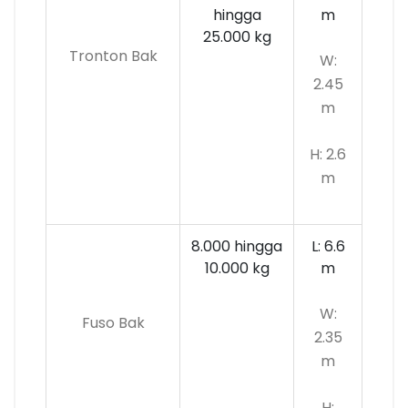
hingga
m
25.000 kg
Tronton Bak
W:
2.45
m
H: 2.6
m
8.000 hingga
L: 6.6
10.000
kg
m
W:
Fuso Bak
2.35
m
H: