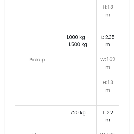
H: 1.3
m
1.000 kg –
L: 2.35
1.500 kg
m
W: 1.62
Pickup
m
H: 1.3
m
720 kg
L: 2.2
m