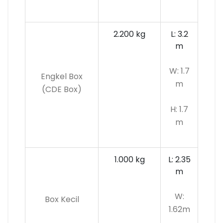
2.200 kg
L: 3.2
m
W: 1.7
Engkel Box
m
(CDE Box)
H: 1.7
m
1.000 kg
L: 2.35
m
W:
Box Kecil
1.62m