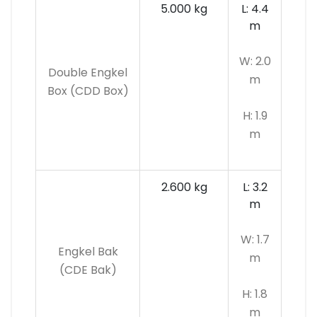
5.000 kg
L: 4.4
m
W: 2.0
Double Engkel
m
Box (CDD Box)
H: 1.9
m
2.600 kg
L: 3.2
m
W: 1.7
Engkel Bak
m
(CDE Bak)
H: 1.8
m