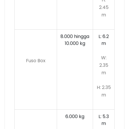
2.45
m
8.000 hingga
L: 6.2
10.000 kg
m
W:
Fuso Box
2.35
m
H: 2.35
m
6.000 kg
L: 5.3
m