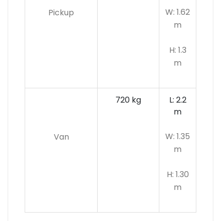
W: 1.62
Pickup
m
H: 1.3
m
720 kg
L: 2.2
m
W: 1.35
Van
m
H: 1.30
m