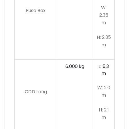
W:
Fuso Box
2.35
m
H: 2.35
m
6.000 kg
L: 5.3
m
W: 2.0
CDD Long
m
H: 2.1
m