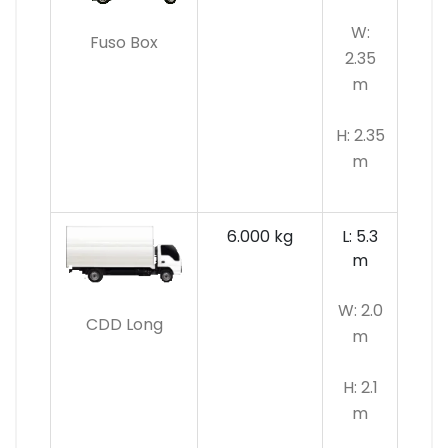
W:
Fuso Box
2.35
m
H: 2.35
m
6.000 kg
L: 5.3
m
W: 2.0
CDD Long
m
H: 2.1
m