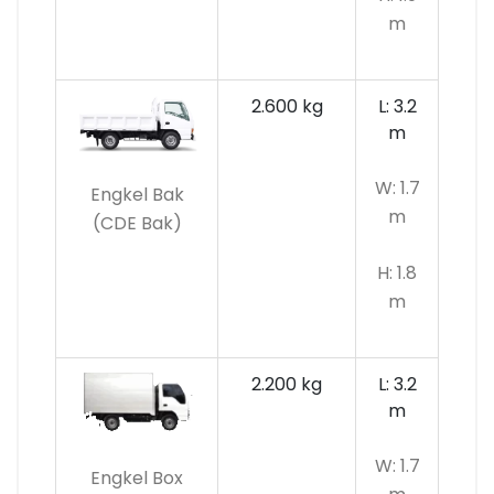
m
2.600 kg
L: 3.2
m
W: 1.7
Engkel Bak
m
(CDE Bak)
H: 1.8
m
2.200 kg
L: 3.2
m
W: 1.7
Engkel Box