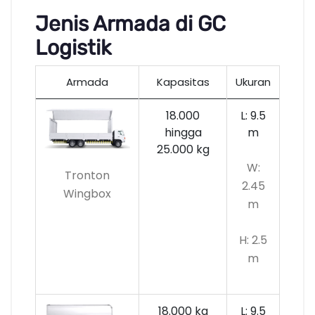
Jenis Armada di GC
Logistik
Armada
Kapasitas
Ukuran
18.000
L: 9.5
hingga
m
25.000 kg
W:
Tronton
2.45
Wingbox
m
H: 2.5
m
18.000 kg
L: 9.5