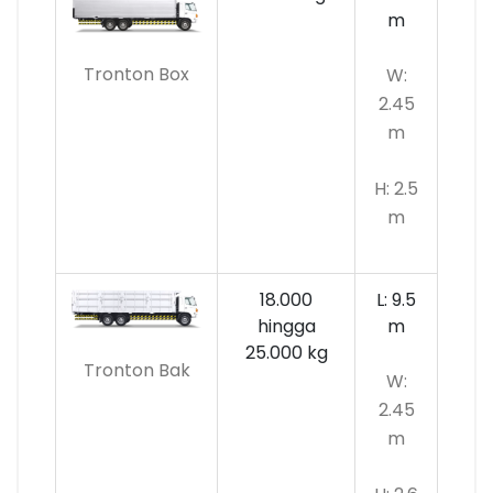
m
Tronton Box
W:
2.45
m
H: 2.5
m
18.000
L: 9.5
hingga
m
25.000 kg
Tronton Bak
W:
2.45
m