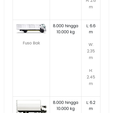
H: 2.6
m
8.000 hingga
L: 6.6
10.000
kg
m
Fuso Bak
W:
2.35
m
H:
2.45
m
8.000 hingga
L: 6.2
10.000 kg
m