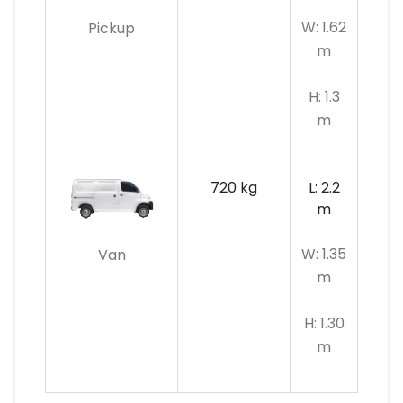
W: 1.62
Pickup
m
H: 1.3
m
720 kg
L: 2.2
m
W: 1.35
Van
m
H: 1.30
m