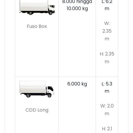
8.000 hingga
L: 6.2
10.000 kg
m
W:
Fuso Box
2.35
m
H: 2.35
m
6.000 kg
L: 5.3
m
W: 2.0
CDD Long
m
H: 2.1