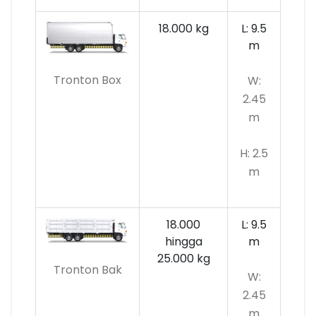
18.000 kg
L: 9.5
m
Tronton Box
W:
2.45
m
H: 2.5
m
18.000
L: 9.5
hingga
m
25.000 kg
Tronton Bak
W:
2.45
m