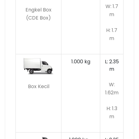
W: 1.7
Engkel Box
m
(CDE Box)
H: 1.7
m
1.000 kg
L: 2.35
m
W:
Box Kecil
1.62m
H: 1.3
m