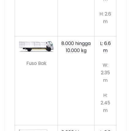
H: 2.6
m
8.000 hingga
L: 6.6
10.000
kg
m
Fuso Bak
W:
2.35
m
H:
2.45
m