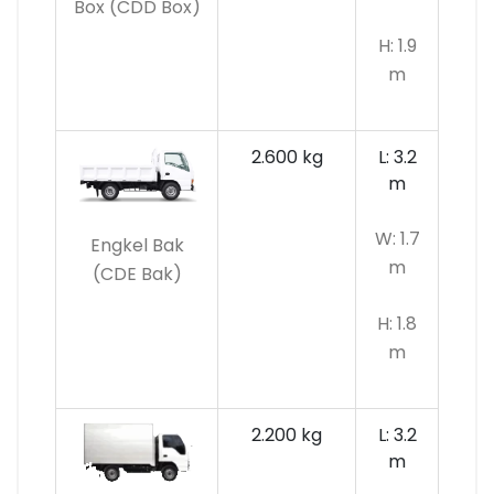
Box (CDD Box)
H: 1.9
m
2.600 kg
L: 3.2
m
W: 1.7
Engkel Bak
m
(CDE Bak)
H: 1.8
m
2.200 kg
L: 3.2
m