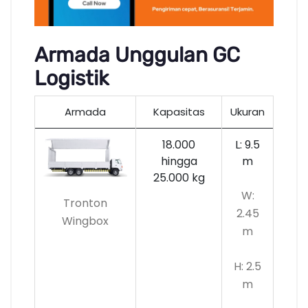
Armada Unggulan GC
Logistik
Armada
Kapasitas
Ukuran
18.000
L: 9.5
hingga
m
25.000 kg
W:
Tronton
2.45
Wingbox
m
H: 2.5
m