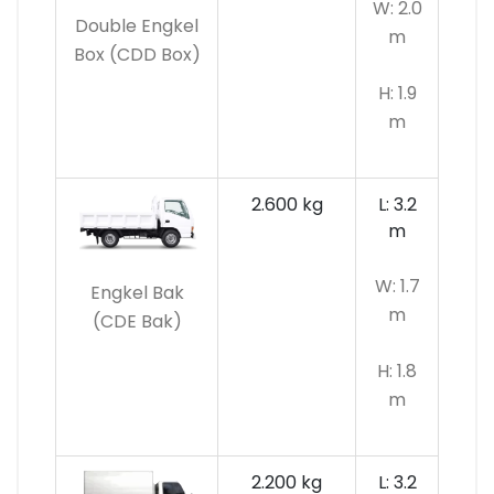
W: 2.0
Double Engkel
m
Box (CDD Box)
H: 1.9
m
2.600 kg
L: 3.2
m
W: 1.7
Engkel Bak
m
(CDE Bak)
H: 1.8
m
2.200 kg
L: 3.2