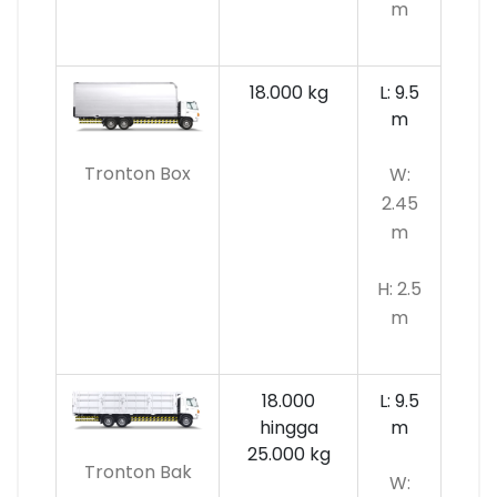
m
18.000 kg
L: 9.5
m
Tronton Box
W:
2.45
m
H: 2.5
m
18.000
L: 9.5
hingga
m
25.000 kg
Tronton Bak
W: