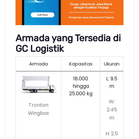
Armada yang Tersedia di
GC Logistik
Armada
Kapasitas
Ukuran
18.000
L: 9.5
hingga
m
25.000 kg
W:
Tronton
2.45
Wingbox
m
H: 2.5