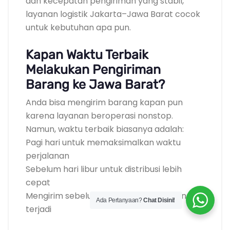
dan kecepatan pengiriman yang stabil,
layanan logistik Jakarta–Jawa Barat cocok
untuk kebutuhan apa pun.
Kapan Waktu Terbaik
Melakukan Pengiriman
Barang ke Jawa Barat?
Anda bisa mengirim barang kapan pun
karena layanan beroperasi nonstop.
Namun, waktu terbaik biasanya adalah:
Pagi hari untuk memaksimalkan waktu
perjalanan
Sebelum hari libur untuk distribusi lebih
cepat
Mengirim sebelum lonjakan permintaan
Ada Pertanyaan?
Chat Disini!
terjadi