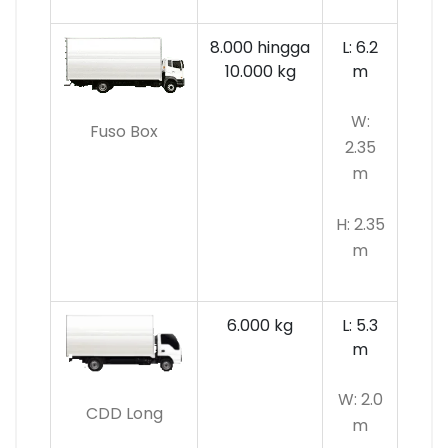
8.000 hingga
L: 6.2
10.000 kg
m
W:
Fuso Box
2.35
m
H: 2.35
m
6.000 kg
L: 5.3
m
W: 2.0
CDD Long
m