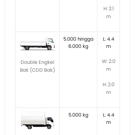
H: 2.1
m
5.000 hingga
L: 4.4
8.000 kg
m
W: 2.0
Double Engkel
m
Bak (CDD Bak)
H: 2.0
m
5.000 kg
L: 4.4
m