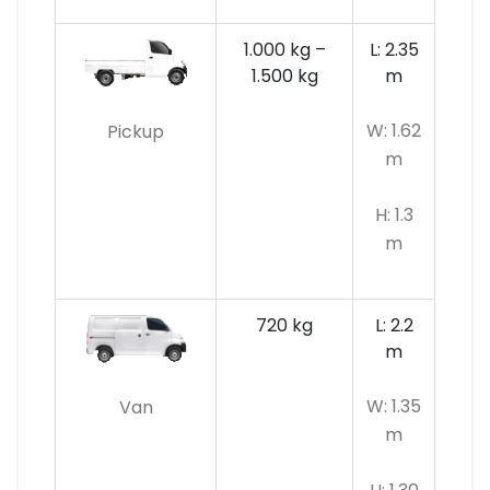
1.000 kg –
L: 2.35
1.500 kg
m
W: 1.62
Pickup
m
H: 1.3
m
720 kg
L: 2.2
m
W: 1.35
Van
m