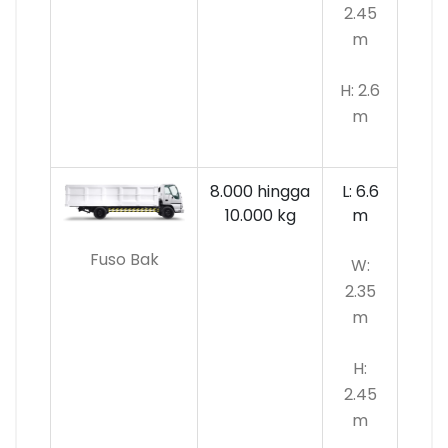
2.45
m
H: 2.6
m
8.000 hingga
L: 6.6
10.000
kg
m
Fuso Bak
W:
2.35
m
H:
2.45
m