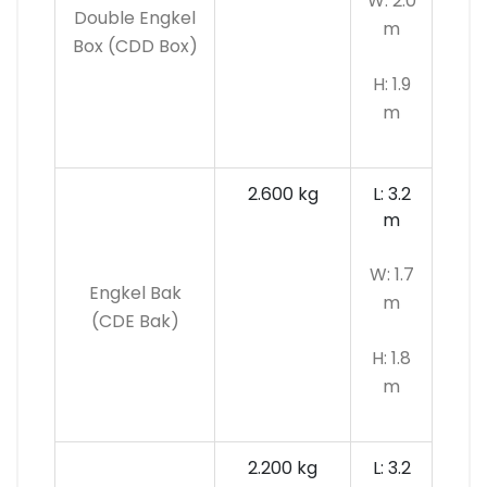
W: 2.0
Double Engkel
m
Box (CDD Box)
H: 1.9
m
2.600 kg
L: 3.2
m
W: 1.7
Engkel Bak
m
(CDE Bak)
H: 1.8
m
2.200 kg
L: 3.2