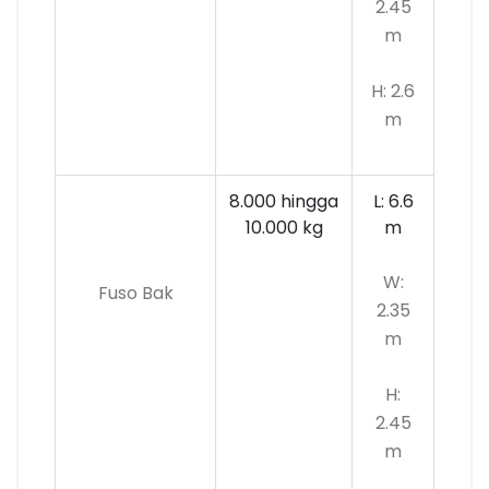
2.45
m
H: 2.6
m
8.000 hingga
L: 6.6
10.000
kg
m
W:
Fuso Bak
2.35
m
H:
2.45
m