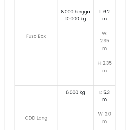
8.000 hingga
L: 6.2
10.000 kg
m
W:
Fuso Box
2.35
m
H: 2.35
m
6.000 kg
L: 5.3
m
W: 2.0
CDD Long
m