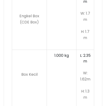
m
W: 1.7
Engkel Box
m
(CDE Box)
H: 1.7
m
1.000 kg
L: 2.35
m
W:
Box Kecil
1.62m
H: 1.3
m