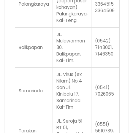
(depan pasar
Palangkaraya
3364515,
kahayan)
3364509
Palangkaraya,
Kal-Teng.
JL.
Mulawarman
(0542)
Balikpapan
30,
7143001,
Balikpapan,
7146350
Kal-Tim.
JL. Virus (ex
Nilam) No.4
dan Jl.
(0541)
Samarinda
Kinibalu 17,
7026065
Samarinda
Kal-Tim
JL. Seroja 51
(0551)
RT 01,
Tarakan
5610739,