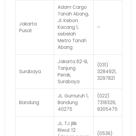
Adam Cargo
Tanah Abang,
Jl. Kebon
Jakarta
Kacang 1,
–
Pusat
sebelah
Metro Tanah
Abang
Jakarta 62-B,
(031)
Tanjung
Surabaya
3284921,
Perak,
3297821
Surabaya
JL. Gumuruh 1,
(022)
Bandung
Bandung
7318329,
40275
9305475
JL. TJ jilik
Riwut 12
(0536)