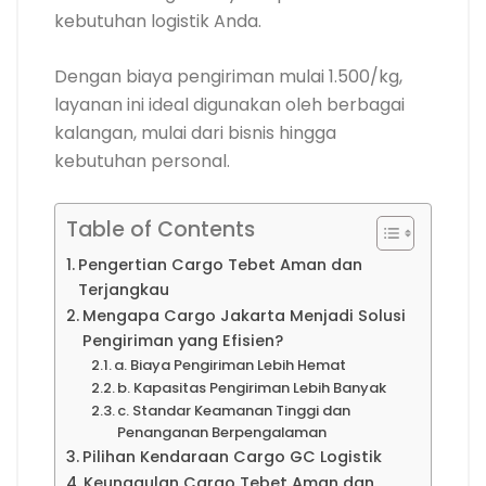
kebutuhan logistik Anda.
Dengan biaya pengiriman mulai 1.500/kg,
layanan ini ideal digunakan oleh berbagai
kalangan, mulai dari bisnis hingga
kebutuhan personal.
Table of Contents
Pengertian Cargo Tebet Aman dan
Terjangkau
Mengapa Cargo Jakarta Menjadi Solusi
Pengiriman yang Efisien?
a. Biaya Pengiriman Lebih Hemat
b. Kapasitas Pengiriman Lebih Banyak
c. Standar Keamanan Tinggi dan
Penanganan Berpengalaman
Pilihan Kendaraan Cargo GC Logistik
Keunggulan Cargo Tebet Aman dan