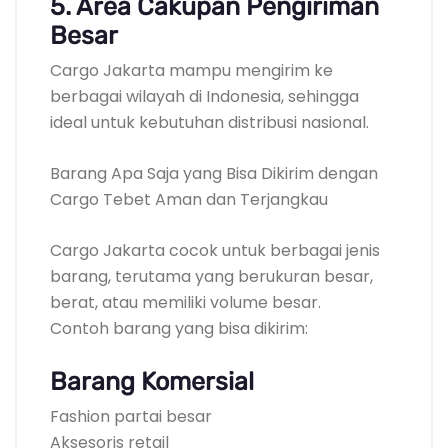
5. Area Cakupan Pengiriman
Besar
Cargo Jakarta mampu mengirim ke
berbagai wilayah di Indonesia, sehingga
ideal untuk kebutuhan distribusi nasional.
Barang Apa Saja yang Bisa Dikirim dengan
Cargo Tebet Aman dan Terjangkau
Cargo Jakarta cocok untuk berbagai jenis
barang, terutama yang berukuran besar,
berat, atau memiliki volume besar.
Contoh barang yang bisa dikirim:
Barang Komersial
Fashion partai besar
Aksesoris retail