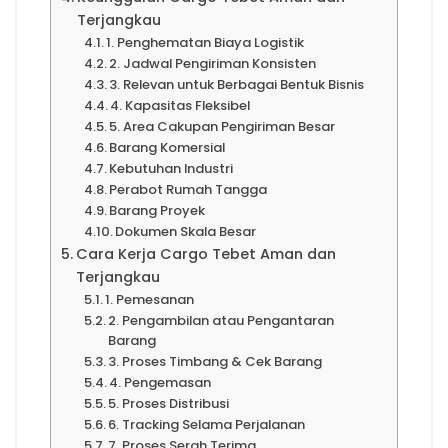
Terjangkau
1. Penghematan Biaya Logistik
2. Jadwal Pengiriman Konsisten
3. Relevan untuk Berbagai Bentuk Bisnis
4. Kapasitas Fleksibel
5. Area Cakupan Pengiriman Besar
Barang Komersial
Kebutuhan Industri
Perabot Rumah Tangga
Barang Proyek
Dokumen Skala Besar
Cara Kerja Cargo Tebet Aman dan
Terjangkau
1. Pemesanan
2. Pengambilan atau Pengantaran
Barang
3. Proses Timbang & Cek Barang
4. Pengemasan
5. Proses Distribusi
6. Tracking Selama Perjalanan
7. Proses Serah Terima