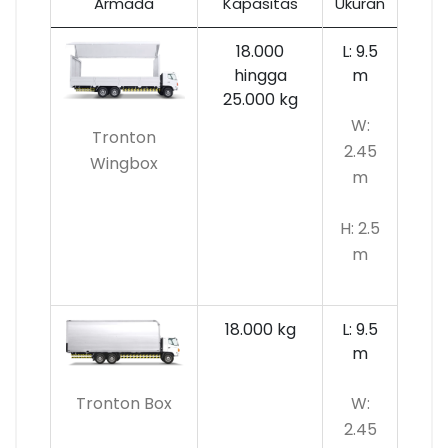
Armada
Kapasitas
Ukuran
18.000
L: 9.5
hingga
m
25.000 kg
W:
Tronton
2.45
Wingbox
m
H: 2.5
m
18.000 kg
L: 9.5
m
Tronton Box
W:
2.45