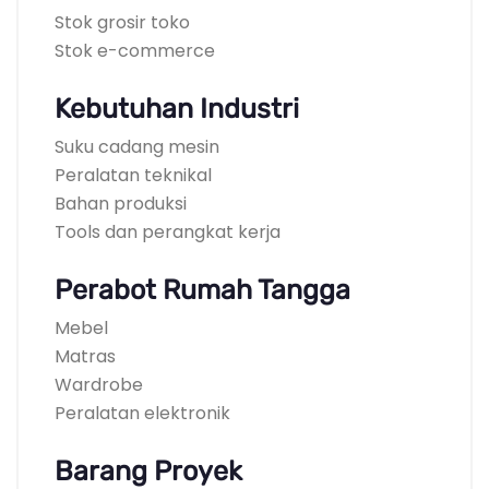
Stok grosir toko
Stok e-commerce
Kebutuhan Industri
Suku cadang mesin
Peralatan teknikal
Bahan produksi
Tools dan perangkat kerja
Perabot Rumah Tangga
Mebel
Matras
Wardrobe
Peralatan elektronik
Barang Proyek