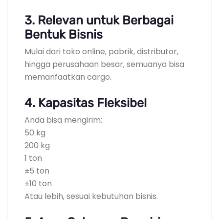
3. Relevan untuk Berbagai
Bentuk Bisnis
Mulai dari toko online, pabrik, distributor,
hingga perusahaan besar, semuanya bisa
memanfaatkan cargo.
4. Kapasitas Fleksibel
Anda bisa mengirim:
50 kg
200 kg
1 ton
±5 ton
±10 ton
Atau lebih, sesuai kebutuhan bisnis.