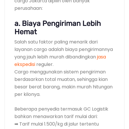
cargo Jakarta dipilih oleh banyak
perusahaan:
a. Biaya Pengiriman Lebih
Hemat
Salah satu faktor paling menarik dari
layanan cargo adalah biaya pengirimannya
yang jauh lebih murah dibandingkan
jasa
ekspedisi
reguler.
Cargo menggunakan sistem pengiriman
berdasarkan total muatan, sehingga kian
besar berat barang, makin murah hitungan
per kilonya.
Beberapa penyedia termasuk GC Logistik
bahkan menawarkan tarif mulai dari:
➡ Tarif mulai 1.500/kg di jalur tertentu