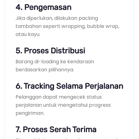
4. Pengemasan
Jika diperlukan, dilakukan packing
tambahan seperti wrapping, bubble wrap,
atau kayu.
5. Proses Distribusi
Barang di-loading ke kendaraan
berdasarkan pilihannya.
6. Tracking Selama Perjalanan
Pelanggan dapat mengecek status
perjalanan untuk mengetahui progress
pengiriman.
7. Proses Serah Terima