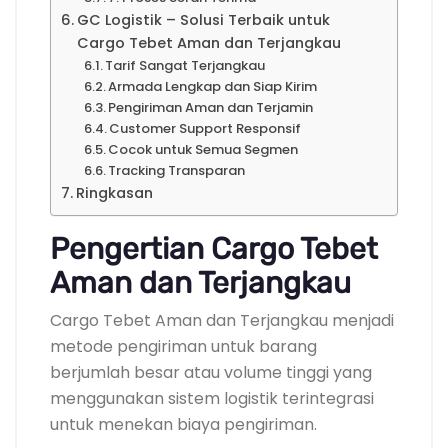
GC Logistik – Solusi Terbaik untuk
Cargo Tebet Aman dan Terjangkau
Tarif Sangat Terjangkau
Armada Lengkap dan Siap Kirim
Pengiriman Aman dan Terjamin
Customer Support Responsif
Cocok untuk Semua Segmen
Tracking Transparan
Ringkasan
Pengertian Cargo Tebet
Aman dan Terjangkau
Cargo Tebet Aman dan Terjangkau menjadi
metode pengiriman untuk barang
berjumlah besar atau volume tinggi yang
menggunakan sistem logistik terintegrasi
untuk menekan biaya pengiriman.