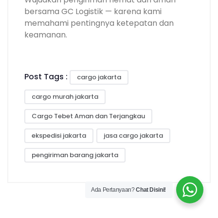
bersama GC Logistik — karena kami
memahami pentingnya ketepatan dan
keamanan.
Post Tags :
cargo jakarta
cargo murah jakarta
Cargo Tebet Aman dan Terjangkau
ekspedisi jakarta
jasa cargo jakarta
pengiriman barang jakarta
Ada Pertanyaan?
Chat Disini!