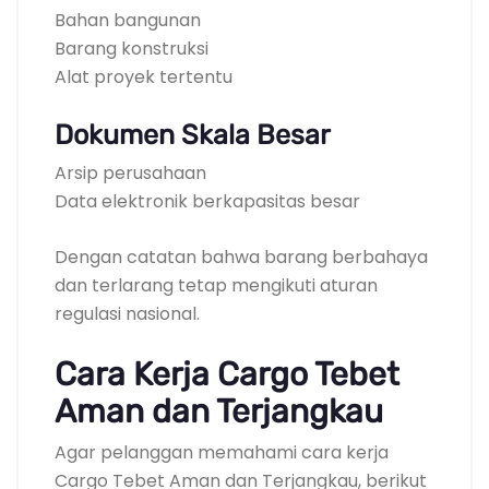
Bahan bangunan
Barang konstruksi
Alat proyek tertentu
Dokumen Skala Besar
Arsip perusahaan
Data elektronik berkapasitas besar
Dengan catatan bahwa barang berbahaya
dan terlarang tetap mengikuti aturan
regulasi nasional.
Cara Kerja Cargo Tebet
Aman dan Terjangkau
Agar pelanggan memahami cara kerja
Cargo Tebet Aman dan Terjangkau, berikut