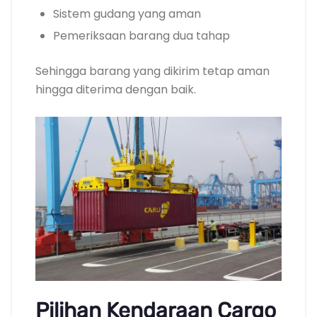
Sistem gudang yang aman
Pemeriksaan barang dua tahap
Sehingga barang yang dikirim tetap aman
hingga diterima dengan baik.
Pilihan Kendaraan Cargo