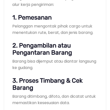
alur kerja pengiriman:
1. Pemesanan
Pelanggan mengontak pihak cargo untuk
menentukan rute, berat, dan jenis barang.
2. Pengambilan atau
Pengantaran Barang
Barang bisa dijemput atau diantar langsung
ke gudang.
3. Proses Timbang & Cek
Barang
Barang ditimbang, difoto, dan dicatat untuk
memastikan kesesuaian data.