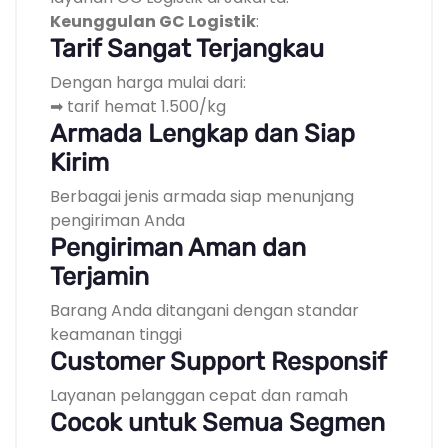
Keunggulan GC Logistik
:
Tarif Sangat Terjangkau
Dengan harga mulai dari:
➡ tarif hemat 1.500/kg
Armada Lengkap dan Siap
Kirim
Berbagai jenis armada siap menunjang
pengiriman Anda
Pengiriman Aman dan
Terjamin
Barang Anda ditangani dengan standar
keamanan tinggi
Customer Support Responsif
Layanan pelanggan cepat dan ramah
Cocok untuk Semua Segmen