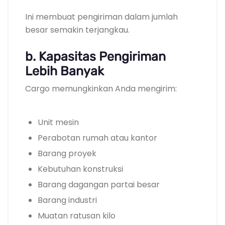
Ini membuat pengiriman dalam jumlah
besar semakin terjangkau.
b. Kapasitas Pengiriman
Lebih Banyak
Cargo memungkinkan Anda mengirim:
Unit mesin
Perabotan rumah atau kantor
Barang proyek
Kebutuhan konstruksi
Barang dagangan partai besar
Barang industri
Muatan ratusan kilo