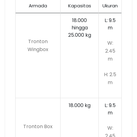
Armada
Kapasitas
Ukuran
18.000
L: 9.5
hingga
m
25.000 kg
Tronton
W:
Wingbox
2.45
m
H: 2.5
m
18.000 kg
L: 9.5
m
Tronton Box
W:
2.45